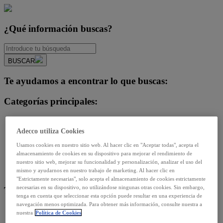
¿Qué información buscas?
BUSCAR
Te ayudamos a encontrar lo que buscas:
Categorías principales:
-Opinión del experto-
Diversidad e igualdad
Adecco utiliza Cookies
Empleo y relaciones laborales
Usamos cookies en nuestro sitio web. Al hacer clic en "Aceptar todas", acepta el
Futuro del trabajo y tecnología
almacenamiento de cookies en su dispositivo para mejorar el rendimiento de
Salud y prevención
nuestro sitio web, mejorar su funcionalidad y personalización, analizar el uso del
Talento y formación
mismo y ayudarnos en nuestro trabajo de marketing. Al hacer clic en
"Estrictamente necesarias", solo acepta el almacenamiento de cookies estrictamente
necesarias en su dispositivo, no utilizándose ningunas otras cookies. Sin embargo,
Temas de actualidad:
tenga en cuenta que seleccionar esta opción puede resultar en una experiencia de
navegación menos optimizada. Para obtener más información, consulte nuestra a
Reformas laborales
nuestra
Política de Cookies
Reskilling y upskilling