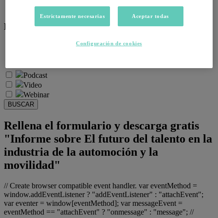
Salud emocional y post-pandemia
Estrictamente necesarias
Aceptar todas
Recursos:
Configuración de cookies
Artículos
Infografías
Informes
Podcast
Video
Webinar
BUSCAR
Rellena el formulario y descarga gratis
"Informe sobre El futuro del talento en la
industria de la automoción y la
movilidad"
// Create browser compatible event handler. var eventMethod =
window.addEventListener ? "addEventListener" : "attachEvent";
var eventer = window[eventMethod]; var messageEvent =
eventMethod == "attachEvent" ? "onmessage" : "message"; //