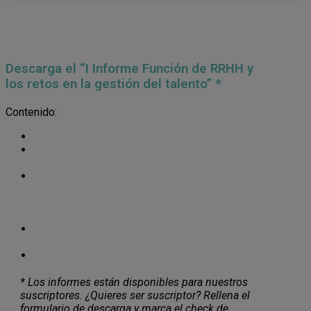
Descarga el “I Informe Función de RRHH y
los retos en la gestión del talento” *
Contenido:
Introducción
, por Javier Blasco.
Informe Función de RRHH y los retos en la
gestión del talento.
El papel de las competencias digitales en la
recuperación económica,
por Felipe García
Pesquera Gago y Jaime Javier Domingo
Martínez.
Competencias digitales y empleo,
por Diana
Carolina Wisner Glusko y Juan Manuel Ruz Lobo.
Ficha técnica.
* Los informes están disponibles para nuestros
suscriptores. ¿Quieres ser suscriptor? Rellena el
formulario de descarga y marca el check de