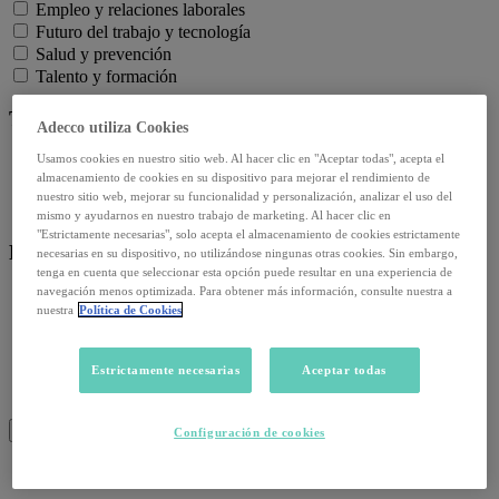
Empleo y relaciones laborales
Futuro del trabajo y tecnología
Salud y prevención
Talento y formación
Temas de actualidad:
Adecco utiliza Cookies
Usamos cookies en nuestro sitio web. Al hacer clic en "Aceptar todas", acepta el
Reformas laborales
almacenamiento de cookies en su dispositivo para mejorar el rendimiento de
Reskilling y upskilling
nuestro sitio web, mejorar su funcionalidad y personalización, analizar el uso del
Salud emocional y post-pandemia
mismo y ayudarnos en nuestro trabajo de marketing. Al hacer clic en
"Estrictamente necesarias", solo acepta el almacenamiento de cookies estrictamente
Recursos:
necesarias en su dispositivo, no utilizándose ningunas otras cookies. Sin embargo,
tenga en cuenta que seleccionar esta opción puede resultar en una experiencia de
navegación menos optimizada. Para obtener más información, consulte nuestra a
Artículos
nuestra
Política de Cookies
Infografías
Informes
Podcast
Estrictamente necesarias
Aceptar todas
Video
Webinar
BUSCAR
Configuración de cookies