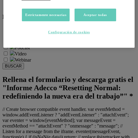
Salud emocional y post-pandemia
Estrictamente necesarias
Aceptar todas
Recursos:
Artículos
Configuración de cookies
Infografías
Informes
Podcast
Video
Webinar
BUSCAR
Rellena el formulario y descarga gratis el
"Informe Adecco “Resetting Normal:
redefiniendo la nueva era del trabajo”" *
// Create browser compatible event handler. var eventMethod =
window.addEventListener ? "addEventListener" : "attachEvent";
var eventer = window[eventMethod]; var messageEvent =
eventMethod == "attachEvent" ? "onmessage" : "message"; //
Listen for a message from the iframe. eventer(messageEvent,
function(e) { if (isNaN(e.data)) return; // replace #sizetracker with