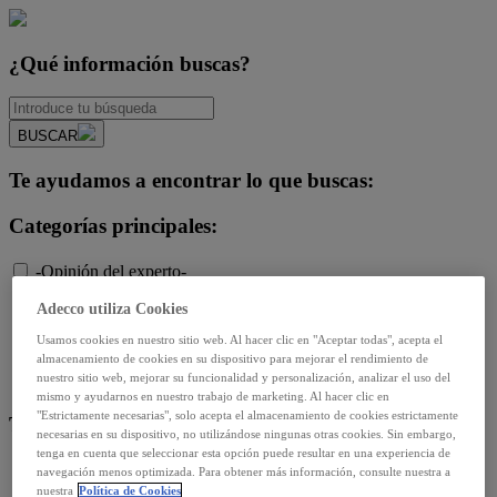
¿Qué información buscas?
BUSCAR
Te ayudamos a encontrar lo que buscas:
Categorías principales:
-Opinión del experto-
Diversidad e igualdad
Adecco utiliza Cookies
Empleo y relaciones laborales
Futuro del trabajo y tecnología
Usamos cookies en nuestro sitio web. Al hacer clic en "Aceptar todas", acepta el
Salud y prevención
almacenamiento de cookies en su dispositivo para mejorar el rendimiento de
nuestro sitio web, mejorar su funcionalidad y personalización, analizar el uso del
Talento y formación
mismo y ayudarnos en nuestro trabajo de marketing. Al hacer clic en
"Estrictamente necesarias", solo acepta el almacenamiento de cookies estrictamente
Temas de actualidad:
necesarias en su dispositivo, no utilizándose ningunas otras cookies. Sin embargo,
tenga en cuenta que seleccionar esta opción puede resultar en una experiencia de
Reformas laborales
navegación menos optimizada. Para obtener más información, consulte nuestra a
Reskilling y upskilling
nuestra
Política de Cookies