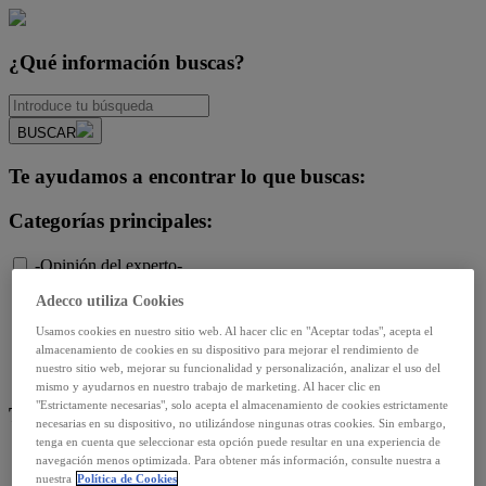
¿Qué información buscas?
BUSCAR
Te ayudamos a encontrar lo que buscas:
Categorías principales:
-Opinión del experto-
Diversidad e igualdad
Adecco utiliza Cookies
Empleo y relaciones laborales
Futuro del trabajo y tecnología
Usamos cookies en nuestro sitio web. Al hacer clic en "Aceptar todas", acepta el
almacenamiento de cookies en su dispositivo para mejorar el rendimiento de
Salud y prevención
nuestro sitio web, mejorar su funcionalidad y personalización, analizar el uso del
Talento y formación
mismo y ayudarnos en nuestro trabajo de marketing. Al hacer clic en
"Estrictamente necesarias", solo acepta el almacenamiento de cookies estrictamente
Temas de actualidad:
necesarias en su dispositivo, no utilizándose ningunas otras cookies. Sin embargo,
tenga en cuenta que seleccionar esta opción puede resultar en una experiencia de
Reformas laborales
navegación menos optimizada. Para obtener más información, consulte nuestra a
nuestra
Política de Cookies
Reskilling y upskilling