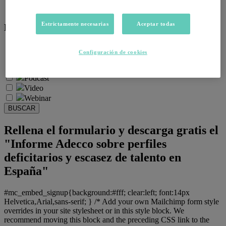
Salud emocional y post-pandemia
Estrictamente necesarias
Aceptar todas
Recursos:
Artículos
Configuración de cookies
Infografías
Informes
Podcast
Video
Webinar
BUSCAR
Rellena el formulario y descarga gratis el
"Informe Adecco sobre perfiles
deficitarios y escasez de talento en
España"
#mc_embed_signup{background:#fff; clear:left; font:14px
Helvetica,Arial,sans-serif; } /* Add your own Mailchimp form style
overrides in your site stylesheet or in this style block. We
recommend moving this block and the preceding CSS link to the