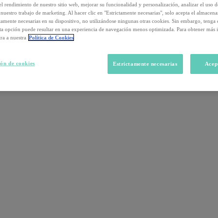
el rendimiento de nuestro sitio web, mejorar su funcionalidad y personalización, analizar el uso 
nuestro trabajo de marketing. Al hacer clic en "Estrictamente necesarias", solo acepta el almacen
ctamente necesarias en su dispositivo, no utilizándose ningunas otras cookies. Sin embargo, tenga
sta opción puede resultar en una experiencia de navegación menos optimizada. Para obtener más 
ra a nuestra
Política de Cookies
ón de cookies
Estrictamente necesarias
Acep