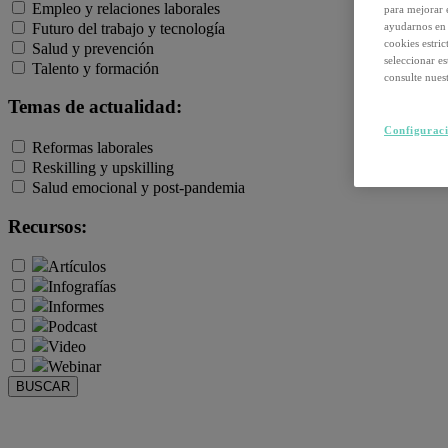
Empleo y relaciones laborales
para mejorar 
Futuro del trabajo y tecnología
ayudarnos en 
cookies estri
Salud y prevención
seleccionar e
Talento y formación
consulte nuest
Temas de actualidad:
Configuraci
Reformas laborales
Reskilling y upskilling
Salud emocional y post-pandemia
Recursos:
Artículos
Infografías
Informes
Podcast
Video
Webinar
BUSCAR