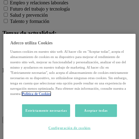
Empleo y relaciones laborales
Futuro del trabajo y tecnología
Salud y prevención
Talento y formación
Temas de actualidad:
Adecco utiliza Cookies
Reformas laborales
Reskilling y upskilling
Usamos cookies en nuestro sitio web. Al hacer clic en "Aceptar todas", acepta el
almacenamiento de cookies en su dispositivo para mejorar el rendimiento de
Salud emocional y post-pandemia
nuestro sitio web, mejorar su funcionalidad y personalización, analizar el uso del
mismo y ayudarnos en nuestro trabajo de marketing. Al hacer clic en
Recursos:
"Estrictamente necesarias", solo acepta el almacenamiento de cookies estrictamente
necesarias en su dispositivo, no utilizándose ningunas otras cookies. Sin embargo,
Artículos
tenga en cuenta que seleccionar esta opción puede resultar en una experiencia de
Infografías
navegación menos optimizada. Para obtener más información, consulte nuestra a
nuestra
Política de Cookies
Informes
Podcast
Video
Estrictamente necesarias
Aceptar todas
Webinar
BUSCAR
Configuración de cookies