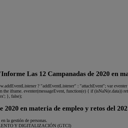
l "Informe Las 12 Campanadas de 2020 en ma
dow.addEventListener ? "addEventListener" : "attachEvent"; var even
 the iframe. eventer(messageEvent, function(e) { if (isNaN(e.data)) ret
'; }, false);
 2020 en materia de empleo y retos del 202
en la gestión de personas.
LENTO Y DIGITALIZACIÓN (GTCI)