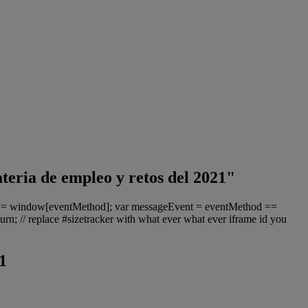
teria de empleo y retos del 2021"
ter = window[eventMethod]; var messageEvent = eventMethod ==
urn; // replace #sizetracker with what ever what ever iframe id you
1