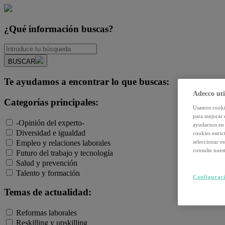
¿Qué información buscas?
BUSCAR
Te ayudamos a encontrar lo que buscas:
Adecco uti
Categorías principales:
Usamos cookie
para mejorar 
-Opinión del experto-
ayudarnos en 
Diversidad e igualdad
cookies estri
Empleo y relaciones laborales
seleccionar e
consulte nuest
Futuro del trabajo y tecnología
Salud y prevención
Talento y formación
Configuraci
Temas de actualidad:
Reformas laborales
Reskilling y upskilling