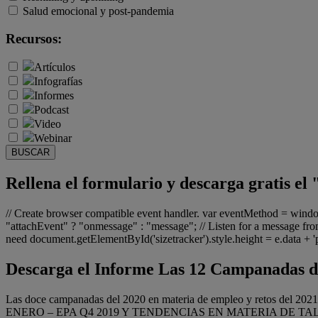
Salud emocional y post-pandemia
Recursos:
Artículos
Infografías
Informes
Podcast
Video
Webinar
BUSCAR
Rellena el formulario y descarga gratis e
// Create browser compatible event handler. var eventMethod = win
"attachEvent" ? "onmessage" : "message"; // Listen for a message from
need document.getElementById('sizetracker').style.height = e.data + 'px
Descarga el Informe Las 12 Campanadas de
Las doce campanadas del 2020 en materia de empleo y retos del 2021 
ENERO – EPA Q4 2019 Y TENDENCIAS EN MATERIA DE TA