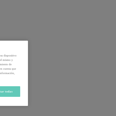
su dispositivo
del mismo y
amiento de
 en cuenta que
información,
tar todas