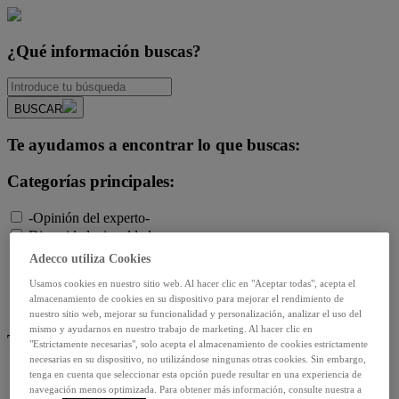
¿Qué información buscas?
BUSCAR
Te ayudamos a encontrar lo que buscas:
Categorías principales:
-Opinión del experto-
Diversidad e igualdad
Empleo y relaciones laborales
Adecco utiliza Cookies
Futuro del trabajo y tecnología
Usamos cookies en nuestro sitio web. Al hacer clic en "Aceptar todas", acepta el
Salud y prevención
almacenamiento de cookies en su dispositivo para mejorar el rendimiento de
Talento y formación
nuestro sitio web, mejorar su funcionalidad y personalización, analizar el uso del
mismo y ayudarnos en nuestro trabajo de marketing. Al hacer clic en
Temas de actualidad:
"Estrictamente necesarias", solo acepta el almacenamiento de cookies estrictamente
necesarias en su dispositivo, no utilizándose ningunas otras cookies. Sin embargo,
tenga en cuenta que seleccionar esta opción puede resultar en una experiencia de
Reformas laborales
navegación menos optimizada. Para obtener más información, consulte nuestra a
Reskilling y upskilling