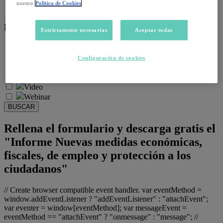
nuestra
Política de Cookies
Salud emocional y post-pandemia
Recursos:
Estrictamente necesarias
Aceptar todas
Artículos
Infografías
Configuración de cookies
Informes
Podcast
Video
Webinar
BUSCAR
Rellena el formulario y descarga gratis el
"Informe Nuevas medidas económicas,
fiscales, de empleo y protección a los
ciudadanos"
// Create browser compatible event handler. var eventMethod =
window.addEventListener ? "addEventListener" : "attachEvent";
var eventer = window[eventMethod]; var messageEvent =
eventMethod == "attachEvent" ? "onmessage" : "message"; //