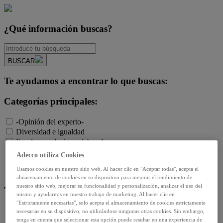
¿Qué información buscas?
BUSCAR
Te ayudamos a encontrar lo que buscas:
Categorías principales:
-Opinión del experto-
Diversidad e igualdad
Empleo y relaciones laborales
Futuro del trabajo y tecnología
Adecco utiliza Cookies
Salud y prevención
Usamos cookies en nuestro sitio web. Al hacer clic en "Aceptar todas", acepta el
Talento y formación
almacenamiento de cookies en su dispositivo para mejorar el rendimiento de
nuestro sitio web, mejorar su funcionalidad y personalización, analizar el uso del
Temas de actualidad:
mismo y ayudarnos en nuestro trabajo de marketing. Al hacer clic en
"Estrictamente necesarias", solo acepta el almacenamiento de cookies estrictamente
Reformas laborales
necesarias en su dispositivo, no utilizándose ningunas otras cookies. Sin embargo,
Reskilling y upskilling
tenga en cuenta que seleccionar esta opción puede resultar en una experiencia de