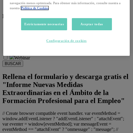
navegación menos optimizada. Para obtener más información, consulte nuestra a
Salud emocional y post-pandemia
nuestra
Política de Cookies
Recursos:
Estrictamente necesarias
Aceptar todas
Artículos
Infografías
Informes
Configuración de cookies
Podcast
Video
Webinar
BUSCAR
Rellena el formulario y descarga gratis el
"Informe Nuevas Medidas
Extraordinarias en el Ámbito de la
Formación Profesional para el Empleo"
// Create browser compatible event handler. var eventMethod =
window.addEventListener ? "addEventListener" : "attachEvent";
var eventer = window[eventMethod]; var messageEvent =
eventMethod == "attachEvent" ? "onmessage" : "message"; //