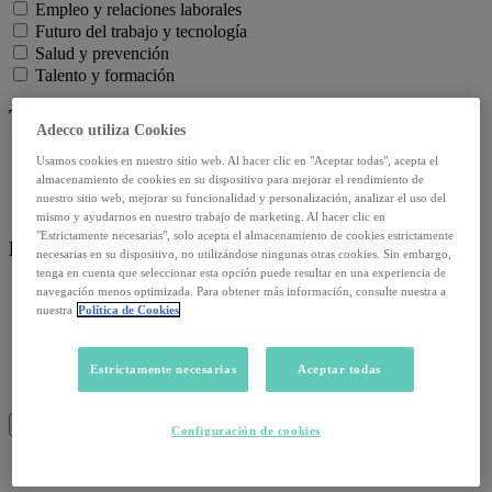
Empleo y relaciones laborales
Futuro del trabajo y tecnología
Salud y prevención
Talento y formación
Temas de actualidad:
Adecco utiliza Cookies
Reformas laborales
Usamos cookies en nuestro sitio web. Al hacer clic en "Aceptar todas", acepta el
almacenamiento de cookies en su dispositivo para mejorar el rendimiento de
Reskilling y upskilling
nuestro sitio web, mejorar su funcionalidad y personalización, analizar el uso del
Salud emocional y post-pandemia
mismo y ayudarnos en nuestro trabajo de marketing. Al hacer clic en
"Estrictamente necesarias", solo acepta el almacenamiento de cookies estrictamente
Recursos:
necesarias en su dispositivo, no utilizándose ningunas otras cookies. Sin embargo,
tenga en cuenta que seleccionar esta opción puede resultar en una experiencia de
Artículos
navegación menos optimizada. Para obtener más información, consulte nuestra a
nuestra
Política de Cookies
Infografías
Informes
Podcast
Estrictamente necesarias
Aceptar todas
Video
Webinar
BUSCAR
Configuración de cookies