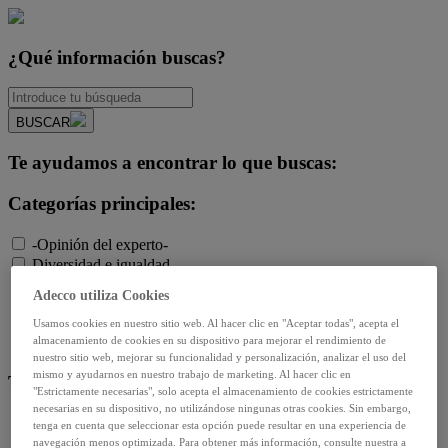
¿Qué información buscas?
BUSCAR
Te ayudamos a encontrar lo que buscas:
Categorías principales:
-Opinión del experto-
Diversidad e igualdad
Empleo y relaciones laborales
Adecco utiliza Cookies
Futuro del trabajo y tecnología
Salud y prevención
Usamos cookies en nuestro sitio web. Al hacer clic en "Aceptar todas", acepta el
almacenamiento de cookies en su dispositivo para mejorar el rendimiento de
Talento y formación
nuestro sitio web, mejorar su funcionalidad y personalización, analizar el uso del
mismo y ayudarnos en nuestro trabajo de marketing. Al hacer clic en
Temas de actualidad:
"Estrictamente necesarias", solo acepta el almacenamiento de cookies estrictamente
necesarias en su dispositivo, no utilizándose ningunas otras cookies. Sin embargo,
Reformas laborales
tenga en cuenta que seleccionar esta opción puede resultar en una experiencia de
Reskilling y upskilling
navegación menos optimizada. Para obtener más información, consulte nuestra a