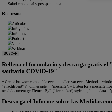
Salud emocional y post-pandemia
Recursos:
Artículos
Infografías
Informes
Podcast
Video
Webinar
BUSCAR
Rellena el formulario y descarga gratis e
sanitaria COVID-19"
// Create browser compatible event handler. var eventMethod = win
"attachEvent" ? "onmessage" : "message"; // Listen for a message from
need document.getElementById('sizetracker').style.height = e.data + 'px
Descarga el Informe sobre las Medidas co