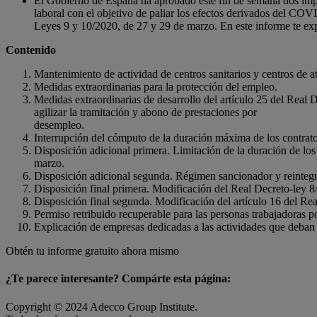
El Gobierno de España ha aprobado este fin de semana dos imp
laboral con el objetivo de paliar los efectos derivados del COV
Leyes 9 y 10/2020, de 27 y 29 de marzo. En este informe te ex
Contenido
Mantenimiento de actividad de centros sanitarios y centros de 
Medidas extraordinarias para la protección del empleo.
Medidas extraordinarias de desarrollo del artículo 25 del Real
agilizar la tramitación y abono de prestaciones por
desempleo.
Interrupción del cómputo de la duración máxima de los contrat
Disposición adicional primera. Limitación de la duración de los
marzo.
Disposición adicional segunda. Régimen sancionador y reintegr
Disposición final primera. Modificación del Real Decreto-ley 
Disposición final segunda. Modificación del artículo 16 del R
Permiso retribuido recuperable para las personas trabajadoras p
Explicación de empresas dedicadas a las actividades que deban
Obtén tu informe gratuito ahora mismo
¿Te parece interesante? Compárte esta página:
Copyright © 2024 Adecco Group Institute.