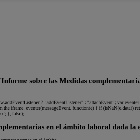
l "Informe sobre las Medidas complementaria
dow.addEventListener ? "addEventListener" : "attachEvent"; var even
 the iframe. eventer(messageEvent, function(e) { if (isNaN(e.data)) ret
'; }, false);
mplementarias en el ámbito laboral dada l