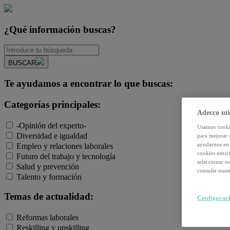
¿Qué información buscas?
BUSCAR
Te ayudamos a encontrar lo que buscas:
Categorías principales:
Adecco uti
-Opinión del experto-
Usamos cookie
Diversidad e igualdad
para mejorar 
ayudarnos en 
Empleo y relaciones laborales
cookies estri
Futuro del trabajo y tecnología
seleccionar e
Salud y prevención
consulte nuest
Talento y formación
Temas de actualidad:
Configuraci
Reformas laborales
Reskilling y upskilling