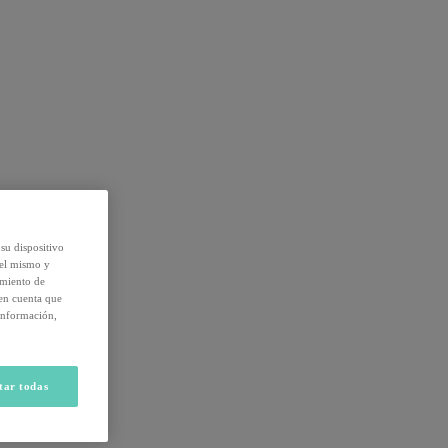
su dispositivo
del mismo y
amiento de
 en cuenta que
información,
tar todas