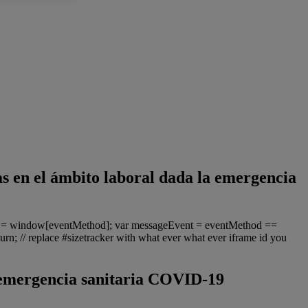
s en el ámbito laboral dada la emergencia
ter = window[eventMethod]; var messageEvent = eventMethod ==
urn; // replace #sizetracker with what ever what ever iframe id you
a emergencia sanitaria COVID-19