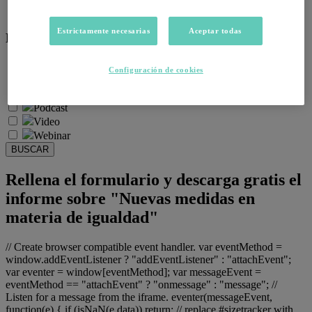
Salud emocional y post-pandemia
Estrictamente necesarias
Aceptar todas
Recursos:
Artículos
Configuración de cookies
Infografías
Informes
Podcast
Video
Webinar
BUSCAR
Rellena el formulario y descarga gratis el
informe sobre "Nuevas medidas en
materia de igualdad"
// Create browser compatible event handler. var eventMethod =
window.addEventListener ? "addEventListener" : "attachEvent";
var eventer = window[eventMethod]; var messageEvent =
eventMethod == "attachEvent" ? "onmessage" : "message"; //
Listen for a message from the iframe. eventer(messageEvent,
function(e) { if (isNaN(e.data)) return; // replace #sizetracker with