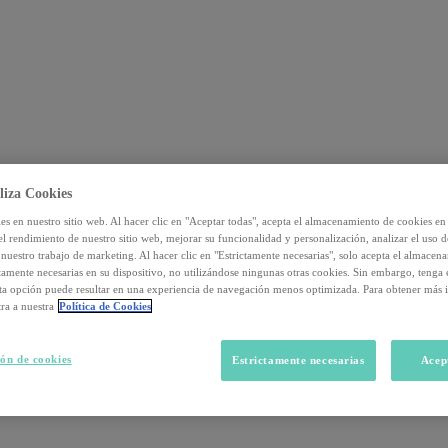
liza Cookies
s en nuestro sitio web. Al hacer clic en "Aceptar todas", acepta el almacenamiento de cookies en 
el rendimiento de nuestro sitio web, mejorar su funcionalidad y personalización, analizar el uso 
nuestro trabajo de marketing. Al hacer clic en "Estrictamente necesarias", solo acepta el almacen
ctamente necesarias en su dispositivo, no utilizándose ningunas otras cookies. Sin embargo, tenga
sta opción puede resultar en una experiencia de navegación menos optimizada. Para obtener más 
ra a nuestra
Política de Cookies
ón de cookies
Estrictamente necesarias
Acep