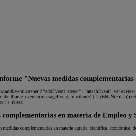
el informe "Nuevas medidas complementarias
dow.addEventListener ? "addEventListener" : "attachEvent"; var even
 the iframe. eventer(messageEvent, function(e) { if (isNaN(e.data)) ret
'; }, false);
 complementarias en materia de Empleo y 
medidas complementarias en materia agraria, científica, económica, de 