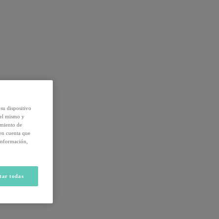
su dispositivo
del mismo y
amiento de
 en cuenta que
información,
tar todas