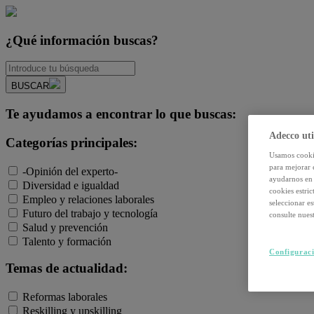
¿Qué información buscas?
BUSCAR
Te ayudamos a encontrar lo que buscas:
Adecco uti
Categorías principales:
Usamos cookie
para mejorar 
-Opinión del experto-
ayudarnos en 
Diversidad e igualdad
cookies estri
Empleo y relaciones laborales
seleccionar e
Futuro del trabajo y tecnología
consulte nuest
Salud y prevención
Talento y formación
Configuraci
Temas de actualidad:
Reformas laborales
Reskilling y upskilling