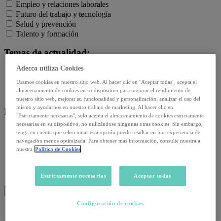
Empleo y relaciones laborales
Futuro del trabajo y tecnología
Salud y prevención
Talento y formación
Temas de actualidad:
Adecco utiliza Cookies
Reformas laborales
Reskilling y upskilling
Usamos cookies en nuestro sitio web. Al hacer clic en "Aceptar todas", acepta el
almacenamiento de cookies en su dispositivo para mejorar el rendimiento de
Salud emocional y post-pandemia
nuestro sitio web, mejorar su funcionalidad y personalización, analizar el uso del
mismo y ayudarnos en nuestro trabajo de marketing. Al hacer clic en
Recursos:
"Estrictamente necesarias", solo acepta el almacenamiento de cookies estrictamente
necesarias en su dispositivo, no utilizándose ningunas otras cookies. Sin embargo,
Artículos
tenga en cuenta que seleccionar esta opción puede resultar en una experiencia de
Infografías
navegación menos optimizada. Para obtener más información, consulte nuestra a
nuestra
Política de Cookies
Informes
Podcast
Video
Estrictamente necesarias
Aceptar todas
Webinar
BUSCAR
Configuración de cookies