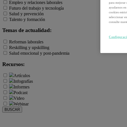
Empleo y relaciones laborales
para mejorar 
Futuro del trabajo y tecnología
ayudarnos en 
cookies estri
Salud y prevención
seleccionar e
Talento y formación
consulte nuest
Temas de actualidad:
Configuraci
Reformas laborales
Reskilling y upskilling
Salud emocional y post-pandemia
Recursos:
Artículos
Infografías
Informes
Podcast
Video
Webinar
BUSCAR