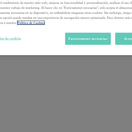
el rendimiento de nuestro sitio web, mejorar su funcionalidad y personalización, analizar el uso 
nuestro trabajo de marketing. Al hacer clic en "Estrictamente necesarias", solo acepta el almacen
ctamente necesarias en su dispositivo, no utilizándose ningunas otras cookies. Sin embargo, tenga
sta opción puede resultar en una experiencia de navegación menos optimizada. Para obtener más 
ra a nuestra
Política de Cookies
ón de cookies
Estrictamente necesarias
Acep