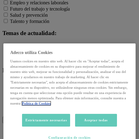
Empleo y relaciones laborales
Futuro del trabajo y tecnología
Salud y prevención
Talento y formación
Temas de actualidad:
Reformas laborales
Reskilling y upskilling
Adecco utiliza Cookies
Salud emocional y post-pandemia
Usamos cookies en nuestro sitio web. Al hacer clic en "Aceptar todas", acepta el
almacenamiento de cookies en su dispositivo para mejorar el rendimiento de
Recursos:
nuestro sitio web, mejorar su funcionalidad y personalización, analizar el uso del
mismo y ayudarnos en nuestro trabajo de marketing. Al hacer clic en
Artículos
"Estrictamente necesarias", solo acepta el almacenamiento de cookies estrictamente
necesarias en su dispositivo, no utilizándose ningunas otras cookies. Sin embargo,
Infografías
tenga en cuenta que seleccionar esta opción puede resultar en una experiencia de
Informes
navegación menos optimizada. Para obtener más información, consulte nuestra a
Podcast
nuestra
Política de Cookies
Video
Webinar
BUSCAR
Estrictamente necesarias
Aceptar todas
Configuración de cookies