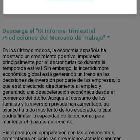
Descarga el "IX Informe Trimestral
Predicciones del Mercado de Trabajo" *
En los últimos meses, la economía española ha
mostrado un crecimiento positivo, impulsado
principalmente por el sector turístico durante la
temporada estival. Sin embargo, la incertidumbre
económica global está generando un freno en las
decisiones de inversión por parte de las empresas, lo
que está afectando directamente al empleo y
generando una desaceleración económica desde el
comienzo del otoño. Aunque el consumo de las
familias y la inversión privada han aumentado, su
avance ha sido más lento de los esperado, lo cual
podría limitar la capacidad de la economía para
mantener el dinamismo reciente.
Sin embargo, en comparación con las proyecciones
presentadas en junio, las previsiones actuales apuntan