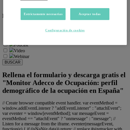
Salud emocional y post-pandemia
Estrictamente necesarias
Aceptar todas
Recursos:
Artículos
Configuración de cookies
Infografías
Informes
Podcast
Video
Webinar
BUSCAR
Rellena el formulario y descarga gratis el
"Monitor Adecco de Ocupación: perfil
demográfico de la ocupación en España"
// Create browser compatible event handler. var eventMethod =
window.addEventListener ? "addEventListener" : "attachEvent";
var eventer = window[eventMethod]; var messageEvent =
eventMethod == "attachEvent" ? "onmessage" : "message"; //
Listen for a message from the iframe. eventer(messageEvent,
function(e) { if (isNaN(e.data)) return; // replace #sizetracker with