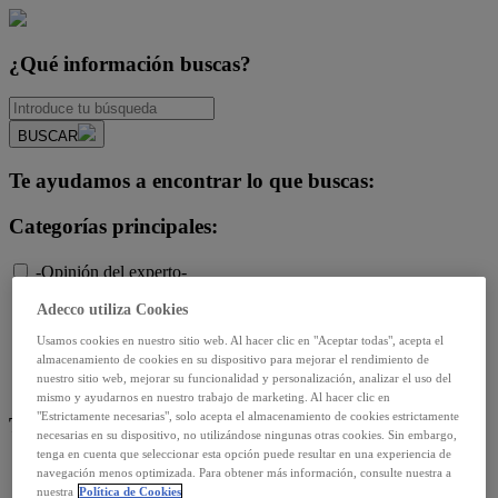
¿Qué información buscas?
BUSCAR
Te ayudamos a encontrar lo que buscas:
Categorías principales:
-Opinión del experto-
Diversidad e igualdad
Adecco utiliza Cookies
Empleo y relaciones laborales
Futuro del trabajo y tecnología
Usamos cookies en nuestro sitio web. Al hacer clic en "Aceptar todas", acepta el
Salud y prevención
almacenamiento de cookies en su dispositivo para mejorar el rendimiento de
nuestro sitio web, mejorar su funcionalidad y personalización, analizar el uso del
Talento y formación
mismo y ayudarnos en nuestro trabajo de marketing. Al hacer clic en
"Estrictamente necesarias", solo acepta el almacenamiento de cookies estrictamente
Temas de actualidad:
necesarias en su dispositivo, no utilizándose ningunas otras cookies. Sin embargo,
tenga en cuenta que seleccionar esta opción puede resultar en una experiencia de
Reformas laborales
navegación menos optimizada. Para obtener más información, consulte nuestra a
Reskilling y upskilling
nuestra
Política de Cookies