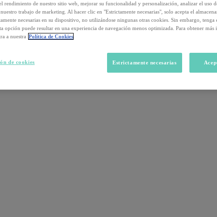
el rendimiento de nuestro sitio web, mejorar su funcionalidad y personalización, analizar el uso 
nuestro trabajo de marketing. Al hacer clic en "Estrictamente necesarias", solo acepta el almacen
ctamente necesarias en su dispositivo, no utilizándose ningunas otras cookies. Sin embargo, tenga
sta opción puede resultar en una experiencia de navegación menos optimizada. Para obtener más 
ra a nuestra
Política de Cookies
ón de cookies
Estrictamente necesarias
Acep