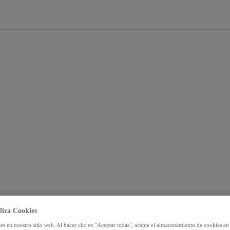
liza Cookies
s en nuestro sitio web. Al hacer clic en "Aceptar todas", acepta el almacenamiento de cookies en 