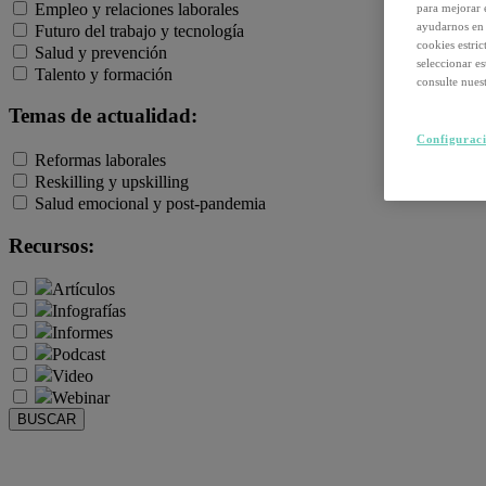
Empleo y relaciones laborales
para mejorar 
ayudarnos en 
Futuro del trabajo y tecnología
cookies estri
Salud y prevención
seleccionar e
Talento y formación
consulte nuest
Temas de actualidad:
Configuraci
Reformas laborales
Reskilling y upskilling
Salud emocional y post-pandemia
Recursos:
Artículos
Infografías
Informes
Podcast
Video
Webinar
BUSCAR