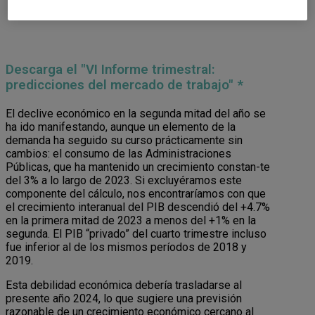
Descarga el "VI Informe trimestral:
predicciones del mercado de trabajo" *
El declive económico en la segunda mitad del año se
ha ido manifestando, aunque un elemento de la
demanda ha seguido su curso prácticamente sin
cambios: el consumo de las Administraciones
Públicas, que ha mantenido un crecimiento constan-te
del 3% a lo largo de 2023. Si excluyéramos este
componente del cálculo, nos encontraríamos con que
el crecimiento interanual del PIB descendió del +4.7%
en la primera mitad de 2023 a menos del +1% en la
segunda. El PIB “privado” del cuarto trimestre incluso
fue inferior al de los mismos períodos de 2018 y
2019.
Esta debilidad económica debería trasladarse al
presente año 2024, lo que sugiere una previsión
razonable de un crecimiento económico cercano al