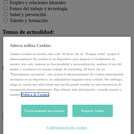
Empleo y relaciones laborales
Futuro del trabajo y tecnología
Salud y prevención
Talento y formación
Temas de actualidad:
Reformas laborales
Adecco utiliza Cookies
Reskilling y upskilling
Usamos cookies en nuestro sitio web. Al hacer clic en "Aceptar todas", acepta el
Salud emocional y post-pandemia
almacenamiento de cookies en su dispositivo para mejorar el rendimiento de
nuestro sitio web, mejorar su funcionalidad y personalización, analizar el uso del
Recursos:
mismo y ayudarnos en nuestro trabajo de marketing. Al hacer clic en
"Estrictamente necesarias", solo acepta el almacenamiento de cookies estrictamente
Artículos
necesarias en su dispositivo, no utilizándose ningunas otras cookies. Sin embargo,
tenga en cuenta que seleccionar esta opción puede resultar en una experiencia de
Infografías
navegación menos optimizada. Para obtener más información, consulte nuestra a
Informes
nuestra
Política de Cookies
Podcast
Video
Webinar
Estrictamente necesarias
Aceptar todas
BUSCAR
Configuración de cookies