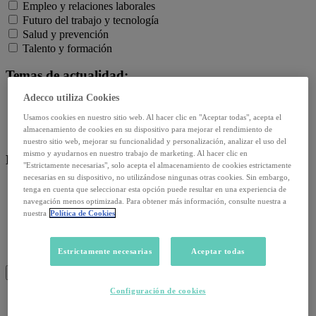
Empleo y relaciones laborales
Futuro del trabajo y tecnología
Salud y prevención
Talento y formación
Temas de actualidad:
Adecco utiliza Cookies
Reformas laborales
Reskilling y upskilling
Usamos cookies en nuestro sitio web. Al hacer clic en "Aceptar todas", acepta el
almacenamiento de cookies en su dispositivo para mejorar el rendimiento de
Salud emocional y post-pandemia
nuestro sitio web, mejorar su funcionalidad y personalización, analizar el uso del
mismo y ayudarnos en nuestro trabajo de marketing. Al hacer clic en
Recursos:
"Estrictamente necesarias", solo acepta el almacenamiento de cookies estrictamente
necesarias en su dispositivo, no utilizándose ningunas otras cookies. Sin embargo,
Artículos
tenga en cuenta que seleccionar esta opción puede resultar en una experiencia de
Infografías
navegación menos optimizada. Para obtener más información, consulte nuestra a
nuestra
Política de Cookies
Informes
Podcast
Video
Estrictamente necesarias
Aceptar todas
Webinar
BUSCAR
Configuración de cookies