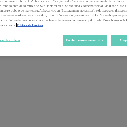
s en nuestro sitio web. Al hacer clic en "Aceptar todas", acepta el almacenamiento de cookies en 
el rendimiento de nuestro sitio web, mejorar su funcionalidad y personalización, analizar el uso 
nuestro trabajo de marketing. Al hacer clic en "Estrictamente necesarias", solo acepta el almacen
ctamente necesarias en su dispositivo, no utilizándose ningunas otras cookies. Sin embargo, tenga
sta opción puede resultar en una experiencia de navegación menos optimizada. Para obtener más 
ra a nuestra
Política de Cookies
ón de cookies
Estrictamente necesarias
Acep