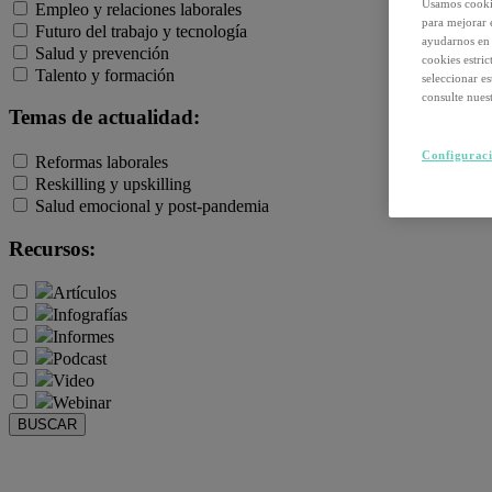
Usamos cookie
Empleo y relaciones laborales
para mejorar 
Futuro del trabajo y tecnología
ayudarnos en 
Salud y prevención
cookies estri
Talento y formación
seleccionar e
consulte nuest
Temas de actualidad:
Configuraci
Reformas laborales
Reskilling y upskilling
Salud emocional y post-pandemia
Recursos:
Artículos
Infografías
Informes
Podcast
Video
Webinar
BUSCAR