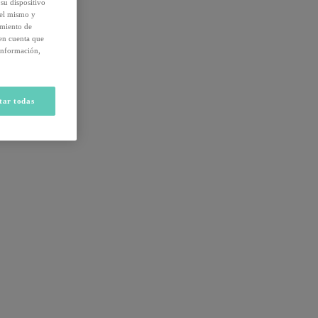
su dispositivo
del mismo y
amiento de
 en cuenta que
información,
tar todas