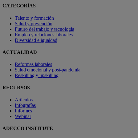
CATEGORÍAS
Talento y formación
Salud y prevención
Futuro del trabajo y tecnología
Empleo y relaciones laborales
Diversidad e igualdad
ACTUALIDAD
Reformas laborales
Salud emocional y post-pandemia
Reskilling y upskilling
RECURSOS
Artículos
Infografías
Informes
Webinar
ADECCO INSTITUTE