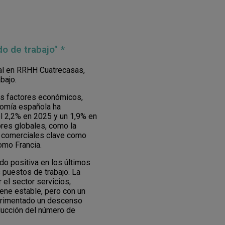
o de trabajo" *
egal en RRHH Cuatrecasas,
bajo.
os factores económicos,
nomía española ha
l 2,2% en 2025 y un 1,9% en
bres globales, como la
os comerciales clave como
como Francia.
do positiva en los últimos
puestos de trabajo. La
el sector servicios,
iene estable, pero con un
xperimentado un descenso
educción del número de