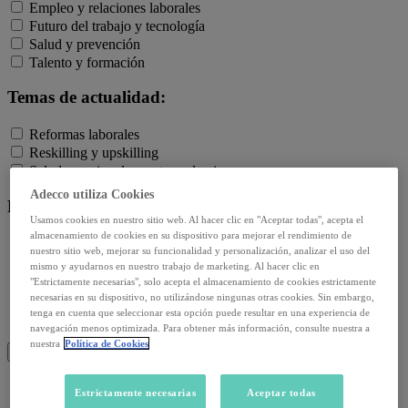
Empleo y relaciones laborales
Futuro del trabajo y tecnología
Salud y prevención
Talento y formación
Temas de actualidad:
Reformas laborales
Reskilling y upskilling
Salud emocional y post-pandemia
Adecco utiliza Cookies
Recursos:
Usamos cookies en nuestro sitio web. Al hacer clic en "Aceptar todas", acepta el
almacenamiento de cookies en su dispositivo para mejorar el rendimiento de
Artículos
nuestro sitio web, mejorar su funcionalidad y personalización, analizar el uso del
Infografías
mismo y ayudarnos en nuestro trabajo de marketing. Al hacer clic en
Informes
"Estrictamente necesarias", solo acepta el almacenamiento de cookies estrictamente
Podcast
necesarias en su dispositivo, no utilizándose ningunas otras cookies. Sin embargo,
tenga en cuenta que seleccionar esta opción puede resultar en una experiencia de
Video
navegación menos optimizada. Para obtener más información, consulte nuestra a
Webinar
nuestra
Política de Cookies
BUSCAR
Estrictamente necesarias
Aceptar todas