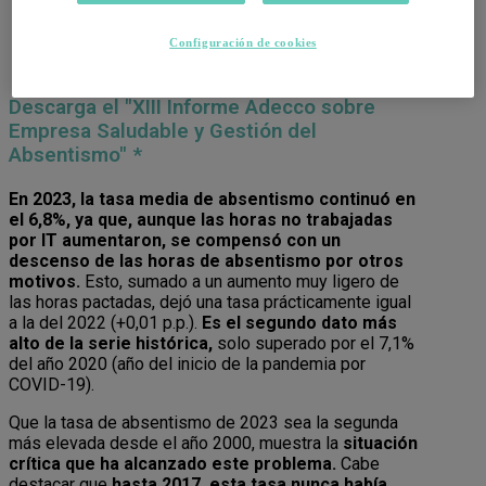
Configuración de cookies
Descarga el "XIII Informe Adecco sobre
Empresa Saludable y Gestión del
Absentismo" *
En 2023, la tasa media de absentismo continuó en
el 6,8%, ya que, aunque las horas no trabajadas
por IT aumentaron, se compensó con un
descenso de las horas de absentismo por otros
motivos.
Esto, sumado a un aumento muy ligero de
las horas pactadas, dejó una tasa prácticamente igual
a la del 2022 (+0,01 p.p.).
Es el segundo dato más
alto de la serie histórica,
solo superado por el 7,1%
del año 2020 (año del inicio de la pandemia por
COVID-19).
Que la tasa de absentismo de 2023 sea la segunda
más elevada desde el año 2000, muestra la
situación
crítica que ha alcanzado este problema.
Cabe
destacar que
hasta 2017, esta tasa nunca había