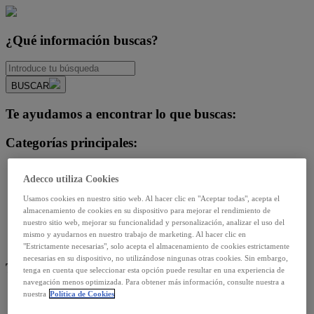
¿Qué información buscas?
BUSCAR
Te ayudamos a encontrar lo que buscas:
Categorías principales:
-Opinión del experto-
Adecco utiliza Cookies
Diversidad e igualdad
Empleo y relaciones laborales
Usamos cookies en nuestro sitio web. Al hacer clic en "Aceptar todas", acepta el
almacenamiento de cookies en su dispositivo para mejorar el rendimiento de
Futuro del trabajo y tecnología
nuestro sitio web, mejorar su funcionalidad y personalización, analizar el uso del
Salud y prevención
mismo y ayudarnos en nuestro trabajo de marketing. Al hacer clic en
Talento y formación
"Estrictamente necesarias", solo acepta el almacenamiento de cookies estrictamente
necesarias en su dispositivo, no utilizándose ningunas otras cookies. Sin embargo,
Temas de actualidad:
tenga en cuenta que seleccionar esta opción puede resultar en una experiencia de
navegación menos optimizada. Para obtener más información, consulte nuestra a
nuestra
Política de Cookies
Reformas laborales
Reskilling y upskilling