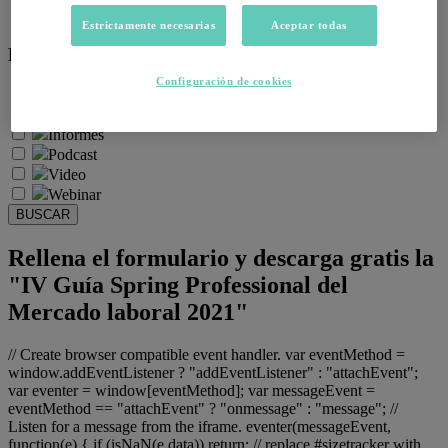
Salud emocional y post-pandemia
Estrictamente necesarias
Aceptar todas
Recursos:
Configuración de cookies
Artículos
Infografías
Informes
Podcast
Video
Webinar
BUSCAR
Rellena el formulario y descarga gratis la
"IV Guía Spring Professional del
Mercado laboral 2021"
// Create browser compatible event handler. var eventMethod =
window.addEventListener ? "addEventListener" : "attachEvent";
var eventer = window[eventMethod]; var messageEvent =
eventMethod == "attachEvent" ? "onmessage" : "message"; //
Listen for a message from the iframe. eventer(messageEvent,
function(e) { if (isNaN(e.data)) return; // replace #sizetracker with