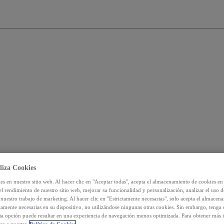
liza Cookies
s en nuestro sitio web. Al hacer clic en "Aceptar todas", acepta el almacenamiento de cookies en 
el rendimiento de nuestro sitio web, mejorar su funcionalidad y personalización, analizar el uso 
nuestro trabajo de marketing. Al hacer clic en "Estrictamente necesarias", solo acepta el almacen
ctamente necesarias en su dispositivo, no utilizándose ningunas otras cookies. Sin embargo, tenga
sta opción puede resultar en una experiencia de navegación menos optimizada. Para obtener más 
ra a nuestra
Política de Cookies