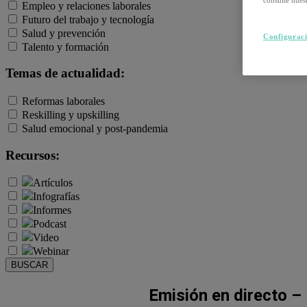
Empleo y relaciones laborales
Futuro del trabajo y tecnología
Salud y prevención
Configuraci
Talento y formación
Temas de actualidad:
Reformas laborales
Reskilling y upskilling
Salud emocional y post-pandemia
Recursos:
Artículos
Infografías
Informes
Podcast
Video
Webinar
BUSCAR
Emisión en directo –