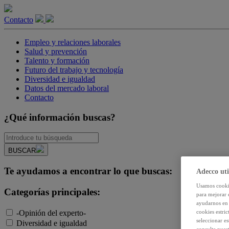
Contacto
Empleo y relaciones laborales
Salud y prevención
Talento y formación
Futuro del trabajo y tecnología
Diversidad e igualdad
Datos del mercado laboral
Contacto
¿Qué información buscas?
BUSCAR
Te ayudamos a encontrar lo que buscas:
Adecco uti
Usamos cookie
Categorías principales:
para mejorar 
ayudarnos en 
-Opinión del experto-
cookies estri
seleccionar e
Diversidad e igualdad
consulte nuest