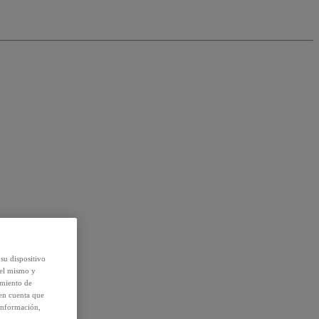
su dispositivo
del mismo y
amiento de
 en cuenta que
información,