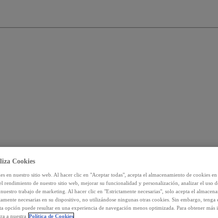
liza Cookies
s en nuestro sitio web. Al hacer clic en "Aceptar todas", acepta el almacenamiento de cookies en 
el rendimiento de nuestro sitio web, mejorar su funcionalidad y personalización, analizar el uso 
nuestro trabajo de marketing. Al hacer clic en "Estrictamente necesarias", solo acepta el almacen
ctamente necesarias en su dispositivo, no utilizándose ningunas otras cookies. Sin embargo, tenga
sta opción puede resultar en una experiencia de navegación menos optimizada. Para obtener más 
ra a nuestra
Política de Cookies