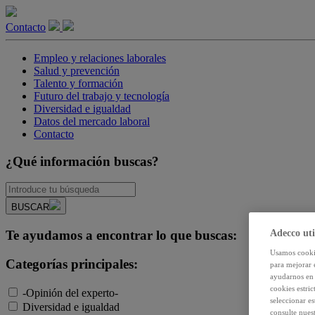
Contacto
Empleo y relaciones laborales
Salud y prevención
Talento y formación
Futuro del trabajo y tecnología
Diversidad e igualdad
Datos del mercado laboral
Contacto
¿Qué información buscas?
BUSCAR
Adecco uti
Te ayudamos a encontrar lo que buscas:
Usamos cookie
Categorías principales:
para mejorar 
ayudarnos en 
cookies estri
-Opinión del experto-
seleccionar e
Diversidad e igualdad
consulte nuest