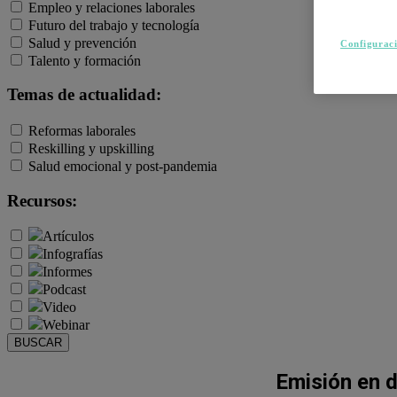
Empleo y relaciones laborales
Futuro del trabajo y tecnología
Salud y prevención
Configuraci
Talento y formación
Temas de actualidad:
Reformas laborales
Reskilling y upskilling
Salud emocional y post-pandemia
Recursos:
Artículos
Infografías
Informes
Podcast
Video
Webinar
BUSCAR
Emisión en 