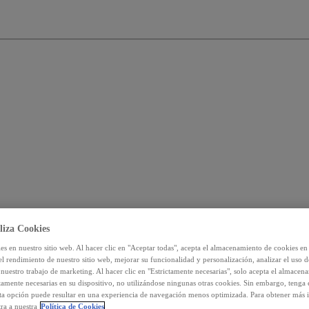
liza Cookies
s en nuestro sitio web. Al hacer clic en "Aceptar todas", acepta el almacenamiento de cookies en 
el rendimiento de nuestro sitio web, mejorar su funcionalidad y personalización, analizar el uso 
nuestro trabajo de marketing. Al hacer clic en "Estrictamente necesarias", solo acepta el almacen
ctamente necesarias en su dispositivo, no utilizándose ningunas otras cookies. Sin embargo, tenga
sta opción puede resultar en una experiencia de navegación menos optimizada. Para obtener más 
ra a nuestra
Política de Cookies