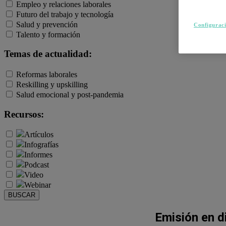
Empleo y relaciones laborales
Futuro del trabajo y tecnología
Salud y prevención
Configuraci
Talento y formación
Temas de actualidad:
Reformas laborales
Reskilling y upskilling
Salud emocional y post-pandemia
Recursos:
Artículos
Infografías
Informes
Podcast
Video
Webinar
BUSCAR
Emisión en d