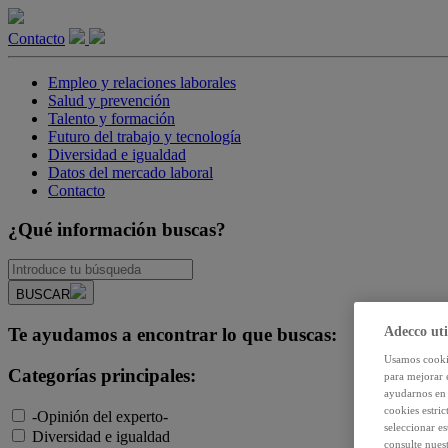
Contacto
Empleo y relaciones laborales
Salud y prevención
Talento y formación
Futuro del trabajo y tecnología
Diversidad e igualdad
Datos del mercado laboral
Contacto
¿Qué información buscas?
BUSCAR
Adecco uti
Te ayudamos a encontrar lo que buscas:
Usamos cookie
Categorías principales:
para mejorar 
ayudarnos en 
cookies estri
-Opinión del experto-
seleccionar e
Diversidad e igualdad
consulte nuest