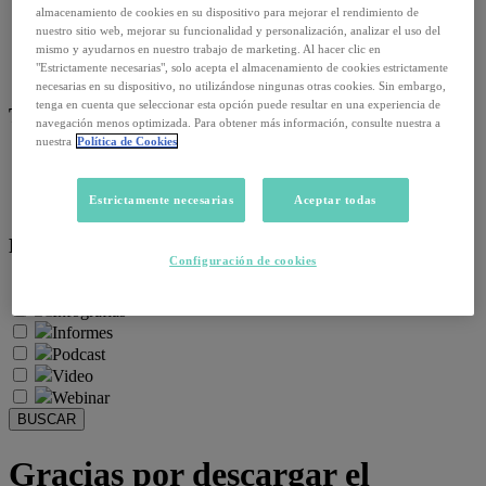
Empleo y relaciones laborales
almacenamiento de cookies en su dispositivo para mejorar el rendimiento de
Futuro del trabajo y tecnología
nuestro sitio web, mejorar su funcionalidad y personalización, analizar el uso del
mismo y ayudarnos en nuestro trabajo de marketing. Al hacer clic en
Salud y prevención
"Estrictamente necesarias", solo acepta el almacenamiento de cookies estrictamente
Talento y formación
necesarias en su dispositivo, no utilizándose ningunas otras cookies. Sin embargo,
tenga en cuenta que seleccionar esta opción puede resultar en una experiencia de
Temas de actualidad:
navegación menos optimizada. Para obtener más información, consulte nuestra a
nuestra
Política de Cookies
Reformas laborales
Reskilling y upskilling
Estrictamente necesarias
Aceptar todas
Salud emocional y post-pandemia
Recursos:
Configuración de cookies
Artículos
Infografías
Informes
Podcast
Video
Webinar
BUSCAR
Gracias por descargar el