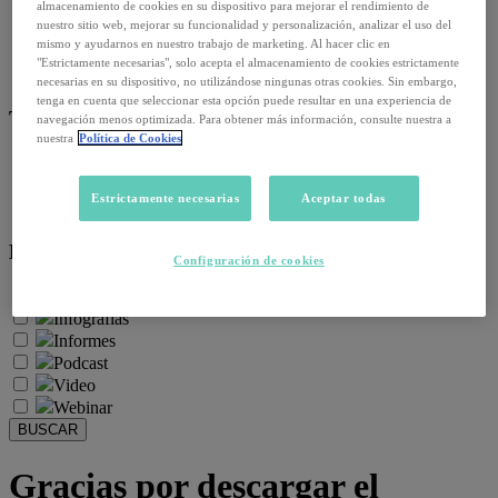
almacenamiento de cookies en su dispositivo para mejorar el rendimiento de
Empleo y relaciones laborales
nuestro sitio web, mejorar su funcionalidad y personalización, analizar el uso del
Futuro del trabajo y tecnología
mismo y ayudarnos en nuestro trabajo de marketing. Al hacer clic en
Salud y prevención
"Estrictamente necesarias", solo acepta el almacenamiento de cookies estrictamente
Talento y formación
necesarias en su dispositivo, no utilizándose ningunas otras cookies. Sin embargo,
tenga en cuenta que seleccionar esta opción puede resultar en una experiencia de
Temas de actualidad:
navegación menos optimizada. Para obtener más información, consulte nuestra a
nuestra
Política de Cookies
Reformas laborales
Reskilling y upskilling
Estrictamente necesarias
Aceptar todas
Salud emocional y post-pandemia
Recursos:
Configuración de cookies
Artículos
Infografías
Informes
Podcast
Video
Webinar
BUSCAR
Gracias por descargar el