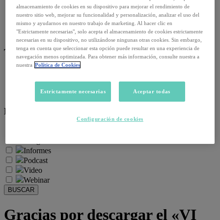
Empleo y relaciones laborales
almacenamiento de cookies en su dispositivo para mejorar el rendimiento de
Futuro del trabajo y tecnología
nuestro sitio web, mejorar su funcionalidad y personalización, analizar el uso del
Salud y prevención
mismo y ayudarnos en nuestro trabajo de marketing. Al hacer clic en
"Estrictamente necesarias", solo acepta el almacenamiento de cookies estrictamente
Talento y formación
necesarias en su dispositivo, no utilizándose ningunas otras cookies. Sin embargo,
tenga en cuenta que seleccionar esta opción puede resultar en una experiencia de
Temas de actualidad:
navegación menos optimizada. Para obtener más información, consulte nuestra a
nuestra
Política de Cookies
Reformas laborales
Reskilling y upskilling
Salud emocional y post-pandemia
Estrictamente necesarias
Aceptar todas
Recursos:
Configuración de cookies
Artículos
Infografías
Informes
Podcast
Video
Webinar
BUSCAR
Gracias por descargar el «VI