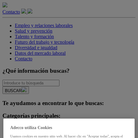
Contacto
Empleo y relaciones laborales
Salud y prevención
Talento y formación
Futuro del trabajo y tecnología
Diversidad e igualdad
Datos del mercado laboral
Contacto
¿Qué información buscas?
BUSCAR
Te ayudamos a encontrar lo que buscas:
Categorías principales:
Adecco utiliza Cookies
-Opinión del experto-
Diversidad e igualdad
Usamos cookies en nuestro sitio web. Al hacer clic en "Aceptar todas", acepta el