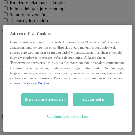
Empleo y relaciones laborales
Futuro del trabajo y tecnología
Salud y prevención
Talento y formación
Temas de actualidad:
Adecco utiliza Cookies
Usamos cookies en nuestro sitio web. Al hacer clic en "Aceptar todas", acepta el
Reformas laborales
almacenamiento de cookies en su dispositivo para mejorar el rendimiento de
Reskilling y upskilling
nuestro sitio web, mejorar su funcionalidad y personalización, analizar el uso del
Salud emocional y post-pandemia
mismo y ayudarnos en nuestro trabajo de marketing. Al hacer clic en
"Estrictamente necesarias", solo acepta el almacenamiento de cookies estrictamente
Recursos:
necesarias en su dispositivo, no utilizándose ningunas otras cookies. Sin embargo,
tenga en cuenta que seleccionar esta opción puede resultar en una experiencia de
navegación menos optimizada. Para obtener más información, consulte nuestra a
Artículos
nuestra
Política de Cookies
Infografías
Informes
Podcast
Estrictamente necesarias
Aceptar todas
Video
Webinar
BUSCAR
Configuración de cookies