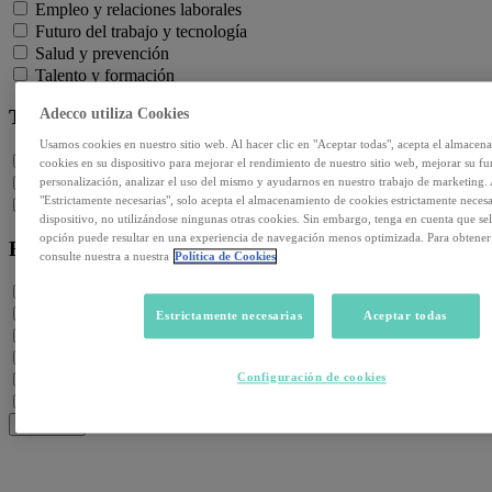
Empleo y relaciones laborales
Futuro del trabajo y tecnología
Salud y prevención
Talento y formación
Adecco utiliza Cookies
Temas de actualidad:
Usamos cookies en nuestro sitio web. Al hacer clic en "Aceptar todas", acepta el almacen
Reformas laborales
cookies en su dispositivo para mejorar el rendimiento de nuestro sitio web, mejorar su f
personalización, analizar el uso del mismo y ayudarnos en nuestro trabajo de marketing. 
Reskilling y upskilling
"Estrictamente necesarias", solo acepta el almacenamiento de cookies estrictamente necesa
Salud emocional y post-pandemia
dispositivo, no utilizándose ningunas otras cookies. Sin embargo, tenga en cuenta que sel
opción puede resultar en una experiencia de navegación menos optimizada. Para obtene
Recursos:
consulte nuestra a nuestra
Política de Cookies
Artículos
Infografías
Estrictamente necesarias
Aceptar todas
Informes
Podcast
Configuración de cookies
Video
Webinar
BUSCAR