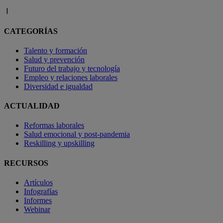
l
CATEGORÍAS
Talento y formación
Salud y prevención
Futuro del trabajo y tecnología
Empleo y relaciones laborales
Diversidad e igualdad
ACTUALIDAD
Reformas laborales
Salud emocional y post-pandemia
Reskilling y upskilling
RECURSOS
Artículos
Infografías
Informes
Webinar