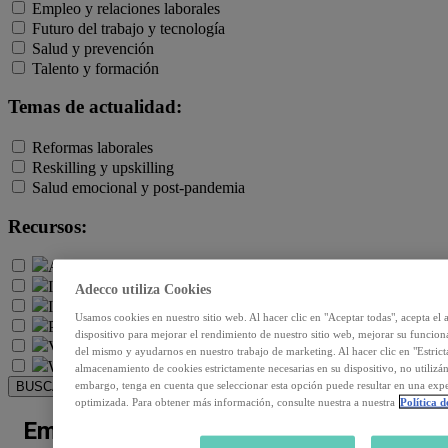
Empleo y relaciones laborales
Futuro del trabajo y tecnología
Salud y prevención
Talento y formación
Temas de actualidad:
Reformas laborales
Reskilling y upskilling
Salud emocional y post-pandemia
Recursos:
Artículos
Infografías
Adecco utiliza Cookies
Informes
Usamos cookies en nuestro sitio web. Al hacer clic en "Aceptar todas", acepta e
Podcast
dispositivo para mejorar el rendimiento de nuestro sitio web, mejorar su funciona
Video
del mismo y ayudarnos en nuestro trabajo de marketing. Al hacer clic en "Estrict
Webinar
almacenamiento de cookies estrictamente necesarias en su dispositivo, no utilizá
embargo, tenga en cuenta que seleccionar esta opción puede resultar en una ex
BUSCAR
optimizada. Para obtener más información, consulte nuestra a nuestra
Política 
Emisión en directo – Datos Paro julio