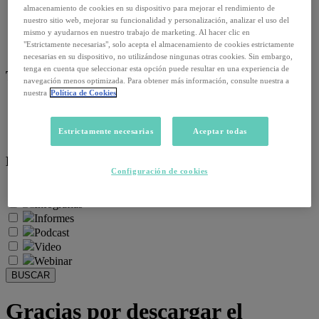
Empleo y relaciones laborales
almacenamiento de cookies en su dispositivo para mejorar el rendimiento de
Futuro del trabajo y tecnología
nuestro sitio web, mejorar su funcionalidad y personalización, analizar el uso del
mismo y ayudarnos en nuestro trabajo de marketing. Al hacer clic en
Salud y prevención
"Estrictamente necesarias", solo acepta el almacenamiento de cookies estrictamente
Talento y formación
necesarias en su dispositivo, no utilizándose ningunas otras cookies. Sin embargo,
tenga en cuenta que seleccionar esta opción puede resultar en una experiencia de
Temas de actualidad:
navegación menos optimizada. Para obtener más información, consulte nuestra a
nuestra
Política de Cookies
Reformas laborales
Reskilling y upskilling
Estrictamente necesarias
Aceptar todas
Salud emocional y post-pandemia
Recursos:
Configuración de cookies
Artículos
Infografías
Informes
Podcast
Video
Webinar
BUSCAR
Gracias por descargar el