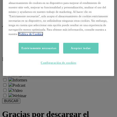
Empleo y relaciones laborales
almacenamiento de cookies en su dispositivo para mejorar el rendimiento de
Futuro del trabajo y tecnología
nuestro sitio web, mejorar su funcionalidad y personalización, analizar el uso del
mismo y ayudarnos en nuestro trabajo de marketing. Al hacer clic en
Salud y prevención
"Estrictamente necesarias", solo acepta el almacenamiento de cookies estrictamente
Talento y formación
necesarias en su dispositivo, no utilizándose ningunas otras cookies. Sin embargo,
tenga en cuenta que seleccionar esta opción puede resultar en una experiencia de
Temas de actualidad:
navegación menos optimizada. Para obtener más información, consulte nuestra a
nuestra
Política de Cookies
Reformas laborales
Reskilling y upskilling
Estrictamente necesarias
Aceptar todas
Salud emocional y post-pandemia
Recursos:
Configuración de cookies
Artículos
Infografías
Informes
Podcast
Video
Webinar
BUSCAR
Gracias por descargar el