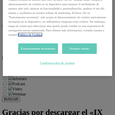
Empleo y relaciones laborales
almacenamiento de cookies en su dispositivo para mejorar el rendimiento de
Futuro del trabajo y tecnología
nuestro sitio web, mejorar su funcionalidad y personalización, analizar el uso del
Salud y prevención
mismo y ayudarnos en nuestro trabajo de marketing. Al hacer clic en
Talento y formación
"Estrictamente necesarias", solo acepta el almacenamiento de cookies estrictamente
necesarias en su dispositivo, no utilizándose ningunas otras cookies. Sin embargo,
tenga en cuenta que seleccionar esta opción puede resultar en una experiencia de
Temas de actualidad:
navegación menos optimizada. Para obtener más información, consulte nuestra a
nuestra
Política de Cookies
Reformas laborales
Reskilling y upskilling
Salud emocional y post-pandemia
Estrictamente necesarias
Aceptar todas
Recursos:
Configuración de cookies
Artículos
Infografías
Informes
Podcast
Video
Webinar
BUSCAR
Gracias por descargar el «IX