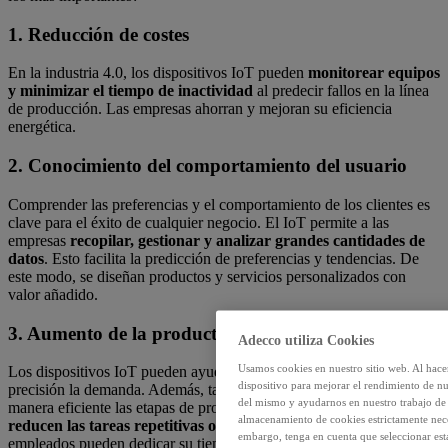
1. Reducción de costes
En la industria 4.0, los dispositivos IoT pueden
monitorear equipos
y minimizar el tiempo de inactividad
al predecir fallos en la línea
de producción. Las empresas ahorran y mejoran su eficiencia
energética.
2. Conocimiento del comportamiento del usuario
Comprender las preferencias y el comportamiento de los clientes es
clave para el éxito de cualquier negocio. El IoT permite a las
empresas
recopilar, gestionar y analizar grandes cantidades de
datos
. Esto facilita la predicción de preferencias y tendencias. De
este modo, se diseñan productos y servicios personalizados con
valor añadido.
3. Aumento de la productividad
Adecco utiliza Cookies
Usamos cookies en nuestro sitio web. Al hace
Los dispositivos IoT pueden ayudar a las compañías a evaluar con
dispositivo para mejorar el rendimiento de nu
precisión la demanda. Además, también es posible administrar de
del mismo y ayudarnos en nuestro trabajo de m
manera eficiente las etapas de producción. Del mismo modo,
se
almacenamiento de cookies estrictamente neces
reducen las tareas repetitivas o monótonas
, por lo que los
embargo, tenga en cuenta que seleccionar es
empleados pueden dedicar su tiempo a desempeñar funciones más