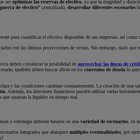
que ser
optimizar las reservas de efectivo
, ya que la magnitud y duració
 guerra de efectivo”
centralizada,
desarrollar diferentes escenarios
ba
nte para cuantificar el efectivo disponible de sus empresas, así como c
ociados con las últimas proyecciones de ventas. Sin embargo, dado que 
cieros deben considerar la posibilidad de
aprovechar las líneas de créd
cesario, también deben buscar alivio en los
convenios de deuda
lo ante
 clara y las condiciones cambian constantemente, La creación de una sal
ón.
Además, los directores financieros pueden utilizar varias herramie
 que rastrean la liquidez en tiempo real.
nzas y estrategia deberán basarse en una
variedad de escenarios
, en l
s escenarios integrados que abarquen
múltiples eventualidades
, por eje
s?