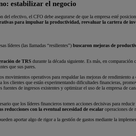
no: estabilizar el negocio
n del efectivo, el CFO debe asegurarse de que la empresa esté posicio
ativas para impulsar la productividad, reevaluar la cartera de inve
s líderes (las llamadas “resilientes”)
buscaron mejoras de productiv
neración de TRS
durante la década siguiente. Es más, en comparación co
ntes que sus pares.
rios movimientos operativos para respaldar las mejoras de rendimiento a
los clientes que están experimentando dificultades financieras, promovie
 fuentes de ingresos existentes y optimizar el uso de la empresa de can
rio que los líderes financieros tomen acciones decisivas para reducir 
as reducciones con la eventual necesidad de escalar
operaciones de r
 pueden aportar algo de rigor a la gestión de gastos mediante la implem