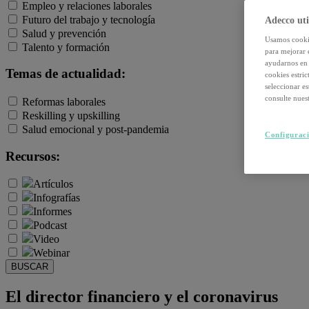
Empleo y relaciones laborales
Futuro del trabajo y tecnología
Adecco uti
Salud y prevención
Usamos cookie
Talento y formación
para mejorar 
ayudarnos en 
Temas de actualidad:
cookies estri
seleccionar e
consulte nuest
Reformas laborales
Reskilling y upskilling
Salud emocional y post-pandemia
Configuraci
Recursos:
Artículos
Infografías
Informes
Podcast
Video
Webinar
BUSCAR
El director financiero y el coronavirus