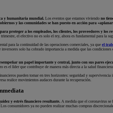
ca y humanitaria mundial.
Los eventos que estamos viviendo
no tien
obiernos y las comunidades se han puesto en acción para «aplanar
ra proteger a los empleados, los clientes, los proveedores y los re
rimestre, el efectivo no es solo el rey, ahora es fundamental para la su
mental para la continuidad de las operaciones comerciales, ya que
el tra
 inversores solo ha cobrado importancia a medida que las condiciones c
esempeñar un papel importante y central, junto con sus pares ejecu
o es el líder que contribuye de manera más directa a la salud financiera 
financieros pueden tomar en tres horizontes: seguridad y supervivencia i
esa realice movimientos audaces durante la recuperación.
 inmediata
uidez y estrés financiero resultante.
A medida que el coronavirus se h
. Los consumidores ya no pueden realizar muchas compras discrecionale