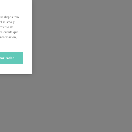
su dispositivo
del mismo y
amiento de
 en cuenta que
información,
tar todas