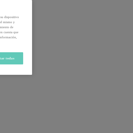
su dispositivo
del mismo y
amiento de
 en cuenta que
información,
tar todas