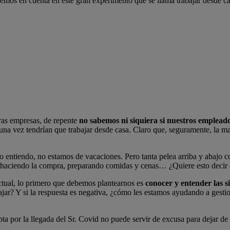
emos en cuenta en este gran experimento que se llama trabajar desde cas
ras empresas, de repente
no sabemos ni siquiera si nuestros emplead
a vez tendrían que trabajar desde casa. Claro que, seguramente, la may
o entiendo, no estamos de vacaciones. Pero tanta pelea arriba y abajo 
, haciendo la compra, preparando comidas y cenas… ¿Quiere esto decir
actual, lo primero que debemos plantearnos es
conocer y entender las s
jar? Y si la respuesta es negativa, ¿cómo les estamos ayudando a gesti
ta por la llegada del Sr. Covid no puede servir de excusa para dejar de