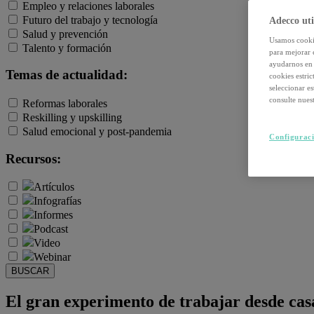
Empleo y relaciones laborales
Futuro del trabajo y tecnología
Adecco uti
Salud y prevención
Usamos cookie
Talento y formación
para mejorar 
ayudarnos en 
Temas de actualidad:
cookies estri
seleccionar e
consulte nuest
Reformas laborales
Reskilling y upskilling
Salud emocional y post-pandemia
Configuraci
Recursos:
Artículos
Infografías
Informes
Podcast
Video
Webinar
BUSCAR
El gran experimento de trabajar desde cas