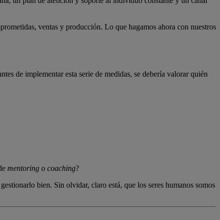
a, un plan de atención y soporte al individuo constante y un canal
mprometidas, ventas y producción. Lo que hagamos ahora con nuestros
ntes de implementar esta serie de medidas, se debería valorar quién
 de
mentoring
o
coaching
?
gestionarlo bien. Sin olvidar, claro está, que los seres humanos somos