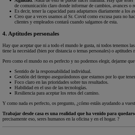
Agilidad
. Nada de esto se puede hacer mañana. Hay que tener u
de comunicación claro donde informar de cambios, avances o 
Es decir, tener la capacidad para adaptarnos diariamente a los 
Creo que a veces usamos al Sr. Covid como excusa para no hac
clientes y empleados contará cuando salgamos de esta.
4. Aptitudes personales
Hay que aceptar que ni a todo el mundo le gusta, ni todos tenemos las
tiene la necesidad (bien por distancia o temas personales) o aptitudes n
Pero como el mundo no es perfecto y no podemos elegir, dejarme que
Sentido de la responsabilidad individual.
Gestión del tiempo asegurándonos que estamos por lo que ten
Foco claro en las prioridades sobre tus resultados.
Habilidad en el uso de las tecnologías.
Resiliencia para aceptar los retos del camino.
Y como nada es perfecto, os pregunto, ¿cómo estáis ayudando a vuest
Trabajar desde casa es una realidad que ha venido para quedars
precisamente eso, seres humanos en la oficina y en el hogar. ?