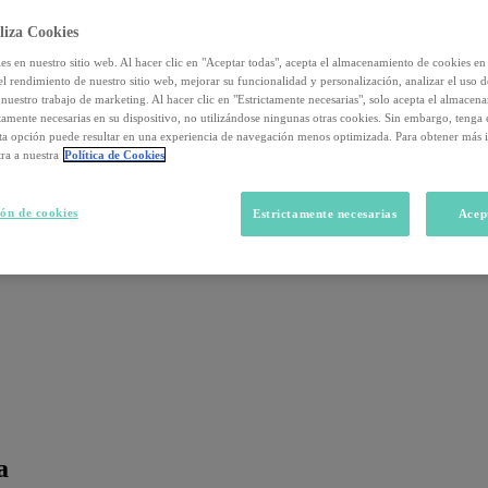
liza Cookies
s en nuestro sitio web. Al hacer clic en "Aceptar todas", acepta el almacenamiento de cookies en 
el rendimiento de nuestro sitio web, mejorar su funcionalidad y personalización, analizar el uso 
nuestro trabajo de marketing. Al hacer clic en "Estrictamente necesarias", solo acepta el almacen
ctamente necesarias en su dispositivo, no utilizándose ningunas otras cookies. Sin embargo, tenga
sta opción puede resultar en una experiencia de navegación menos optimizada. Para obtener más 
ra a nuestra
Política de Cookies
ón de cookies
Estrictamente necesarias
Acep
a