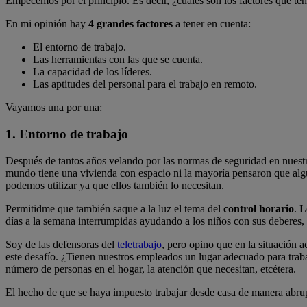
Empecemos por el principio. Es decir, ¿cuáles son los factores que ten
En mi opinión hay
4 grandes factores
a tener en cuenta:
El entorno de trabajo.
Las herramientas con las que se cuenta.
La capacidad de los líderes.
Las aptitudes del personal para el trabajo en remoto.
Vayamos una por una:
1. Entorno de trabajo
Después de tantos años velando por las normas de seguridad en nuest
mundo tiene una vivienda con espacio ni la mayoría pensaron que algun
podemos utilizar ya que ellos también lo necesitan.
Permitidme que también saque a la luz el tema del
control horario
. L
días a la semana interrumpidas ayudando a los niños con sus deberes
Soy de las defensoras del
teletrabajo
, pero opino que en la situación 
este desafío. ¿Tienen nuestros empleados un lugar adecuado para traba
número de personas en el hogar, la atención que necesitan, etcétera.
El hecho de que se haya impuesto trabajar desde casa de manera abrup