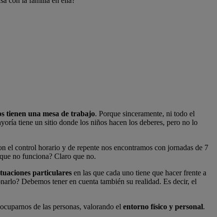
a con la familia en ella?
os tienen una mesa de trabajo
. Porque sinceramente, ni todo el
oría tiene un sitio donde los niños hacen los deberes, pero no lo
con el control horario y de repente nos encontramos con jornadas de 7
 que no funciona? Claro que no.
ituaciones particulares
en las que cada uno tiene que hacer frente a
onarlo? Debemos tener en cuenta también su realidad. Es decir, el
 ocuparnos de las personas, valorando el
entorno físico y personal
.