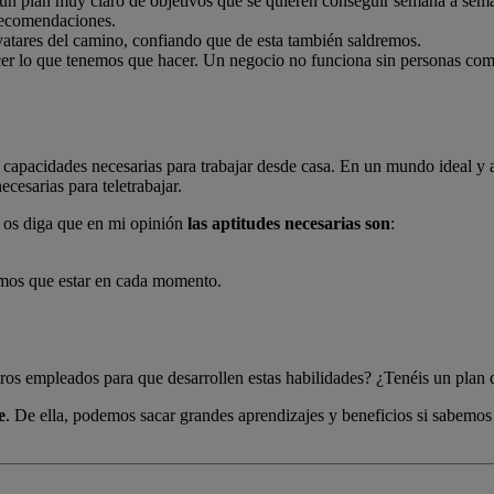
n plan muy claro de objetivos que se quieren conseguir semana a seman
recomendaciones.
avatares del camino, confiando que de esta también saldremos.
er lo que tenemos que hacer. Un negocio no funciona sin personas co
 capacidades necesarias para trabajar desde casa. En un mundo ideal y a
ecesarias para teletrabajar.
 os diga que en mi opinión
las aptitudes necesarias son
:
emos que estar en cada momento.
ros empleados para que desarrollen estas habilidades? ¿Tenéis un plan
e
. De ella, podemos sacar grandes aprendizajes y beneficios si sabemos 