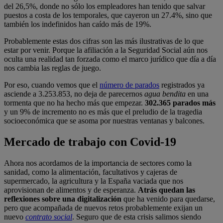
del 26,5%, donde no sólo los empleadores han tenido que salvar
puestos a costa de los temporales, que cayeron un 27.4%, sino que
también los indefinidos han caído más de 19%.
Probablemente estas dos cifras son las más ilustrativas de lo que
estar por venir. Porque la afiliación a la Seguridad Social aún nos
oculta una realidad tan forzada como el marco jurídico que día a día
nos cambia las reglas de juego.
Por eso, cuando vemos que el
número de parados
registrados ya
asciende a 3.253.853, no deja de parecernos
agua bendita
en una
tormenta que no ha hecho más que empezar.
302.365 parados más
y un 9% de incremento no es más que el preludio de la tragedia
socioeconómica que se asoma por nuestras ventanas y balcones.
Mercado de trabajo con Covid-19
Ahora nos acordamos de la importancia de sectores como la
sanidad, como la alimentación, facultativos y cajeras de
supermercado, la agricultura y la España vaciada que nos
aprovisionan de alimentos y de esperanza.
Atrás quedan las
reflexiones sobre una digitalización
que ha venido para quedarse,
pero que acompañada de nuevos retos probablemente exijan un
nuevo
contrato social
. Seguro que de esta crisis salimos siendo