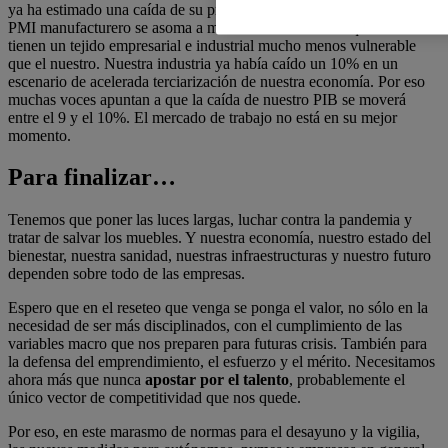
ya ha estimado una caída de su producto interior bruto del 6%, y su
PMI manufacturero se asoma a menos del 20%. Y eso que ellos
tienen un tejido empresarial e industrial mucho menos vulnerable
que el nuestro. Nuestra industria ya había caído un 10% en un
escenario de acelerada terciarización de nuestra economía. Por eso
muchas voces apuntan a que la caída de nuestro PIB se moverá
entre el 9 y el 10%. El mercado de trabajo no está en su mejor
momento.
Para finalizar…
Tenemos que poner las luces largas, luchar contra la pandemia y
tratar de salvar los muebles. Y nuestra economía, nuestro estado del
bienestar, nuestra sanidad, nuestras infraestructuras y nuestro futuro
dependen sobre todo de las empresas.
Espero que en el reseteo que venga se ponga el valor, no sólo en la
necesidad de ser más disciplinados, con el cumplimiento de las
variables macro que nos preparen para futuras crisis. También para
la defensa del emprendimiento, el esfuerzo y el mérito. Necesitamos
ahora más que nunca
apostar por el talento
, probablemente el
único vector de competitividad que nos quede.
Por eso, en este marasmo de normas para el desayuno y la vigilia,