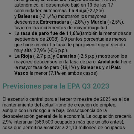
autonómico, el desempleo bajó en 13 de las 17
comunidades autónomas.
La Rioja
(-27,2%)
y
Baleares
(-21,4%) mostraron los mayores
descensos;
Extremadura
(+2,8%) y
Murcia
(+2,5%),
tuvieron los incrementos de mayor magnitud.
La
tasa de paro fue de 11,6%
(también la menor desde
septiembre de 2008), 0,9 puntos porcentuales menos
que hace un año. La tasa de paro juvenil sigue siendo
muy alta: 27,9% (-0,6 p.p.).
La Rioja
(-2,7 p.p.)
y Canarias
(-2,5 p.p.) mostraron los
mayores descensos en la tasa de paro.
Andalucía
tiene
la mayor tasa de paro (18,1%) y
Baleares
y el
País
Vasco
la menor (7,1% en ambos casos).
Previsiones para la EPA Q3 2023
El escenario central para el tercer trimestre de 2023 es el de
mantenimiento del actual ritmo de creación de empleo,
aunque con un riesgo a la baja, consecuencia de la
desaceleración general de la economía. La ocupación crecería
2,9% interanual (589.500 ocupados más que un año antes),
cosa que permitiría alcanzar a 21,13 millones de ocupados.