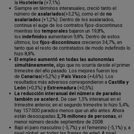
la
Hostelería
(+7,1%).
Siempre en términos interanuales, creció tanto el
número de
asalariados
(+3,2%), como el de
no
asalariados
(+1,2%). Dentro de los asalariados,
continua el auge de los contratos fijos-discontinuos:
mientras los
temporales
bajaron un 19,8%,
los
indefinidos
aumentaron 9,8%. Dentro de estos
últimos, los
fijos-discontinuos
crecieron 34,7%, en
tanto que el resto de contratados de modo indefinido lo
hizo 8,8%.
El empleo aumentó en todas las autonomías
simultáneamente,
algo que no ocurría desde el primer
trimestre del año pasado. Los mejores fueron los
de
Canarias
(+5,2%) y
País Vasco
(+4,6%). Los
resultados más adversos correspondieron a
Castilla y
León
(+0,3%)
y Extremadura
(+0,5%).
La reducción interanual del número de parados
también se aceleró.
De caer 1,5% interanual en el
trimestre anterior, en el segundo trimestre lo hizo 5,4%;
hay 157.000 parados menos que un año antes. Ahora
están desocupadas
2,76 millones de personas
, el
menor número desde septiembre de 2008.
Bajó el paro masculino (-5,7%) y el femenino (-5,1%) y, a
nivel global, en todas las franjas de edad. A nivel