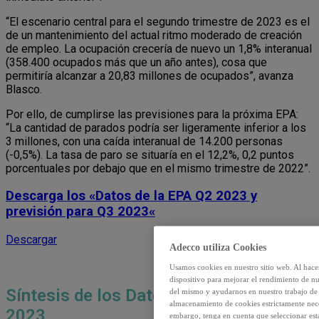
“El escenario central para el segundo trimestre de 2023 es el
de un mantenimiento del actual ritmo moderado de creación
de empleo. La ocupación crecería de nuevo un 1,8% interanual
(358.400 ocupados más que un año antes), cosa que
permitiría alcanzar a 20,83 millones de ocupados”, avanza
Blasco.
Por ello, de cumplirse las previsiones para la próxima EPA:
“La cantidad de parados podría ser ligeramente inferior a los
3 millones, con una caída interanual de 14.200 personas
(-0,5%). La tasa de paro se situaría en el 12,2%, 0,2 puntos
porcentuales por debajo que en el mismo trimestre de 2022”.
Descarga los «Datos de la EPA Q2 2023 y
previsión para Q3 2023
«
Descargar
Adecco utiliza Cookies
Usamos cookies en nuestro sitio web. Al hace
dispositivo para mejorar el rendimiento de nu
Síntesis de los Datos de la EPA Q2
del mismo y ayudarnos en nuestro trabajo de m
almacenamiento de cookies estrictamente neces
2023
embargo, tenga en cuenta que seleccionar es