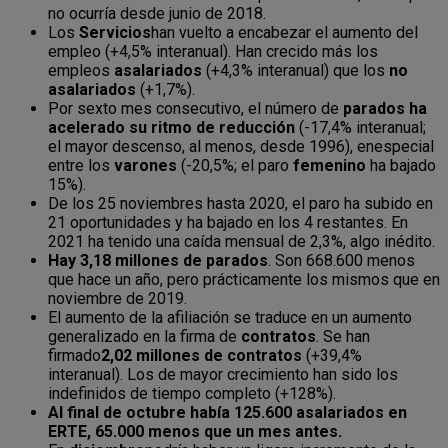
no ocurría desde junio de 2018.
Los
Servicios
han vuelto a encabezar el aumento del
empleo (+4,5% interanual). Han crecido más los
empleos
asalariados
(+4,3% interanual) que los
no
asalariados
(+1,7%).
Por sexto mes consecutivo, el número de
parados ha
acelerado su ritmo de reducción
(-17,4% interanual;
el mayor descenso, al menos, desde 1996), enespecial
entre los
varones
(-20,5%; el paro
femenino
ha bajado
15%).
De los 25 noviembres hasta 2020, el paro ha subido en
21 oportunidades y ha bajado en los 4 restantes. En
2021 ha tenido una caída mensual de 2,3%, algo inédito.
Hay 3,18 millones de parados
. Son 668.600 menos
que hace un año, pero prácticamente los mismos que en
noviembre de 2019.
El aumento de la afiliación se traduce en un aumento
generalizado en la firma de
contratos
. Se han
firmado
2,02 millones de contratos
(+39,4%
interanual). Los de mayor crecimiento han sido los
indefinidos de tiempo completo (+128%).
Al final de octubre había 125.600 asalariados en
ERTE, 65.000 menos que un mes antes.