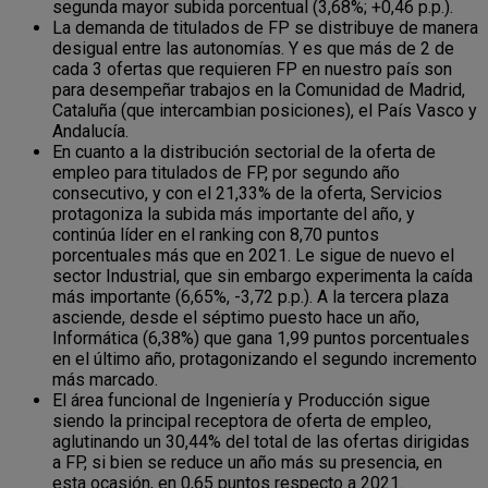
segunda mayor subida porcentual (3,68%; +0,46 p.p.).
La demanda de titulados de FP se distribuye de manera
desigual entre las autonomías. Y es que más de 2 de
cada 3 ofertas que requieren FP en nuestro país son
para desempeñar trabajos en la Comunidad de Madrid,
Cataluña (que intercambian posiciones), el País Vasco y
Andalucía.
En cuanto a la distribución sectorial de la oferta de
empleo para titulados de FP, por segundo año
consecutivo, y con el 21,33% de la oferta, Servicios
protagoniza la subida más importante del año, y
continúa líder en el ranking con 8,70 puntos
porcentuales más que en 2021. Le sigue de nuevo el
sector Industrial, que sin embargo experimenta la caída
más importante (6,65%, -3,72 p.p.). A la tercera plaza
asciende, desde el séptimo puesto hace un año,
Informática (6,38%) que gana 1,99 puntos porcentuales
en el último año, protagonizando el segundo incremento
más marcado.
El área funcional de Ingeniería y Producción sigue
siendo la principal receptora de oferta de empleo,
aglutinando un 30,44% del total de las ofertas dirigidas
a FP, si bien se reduce un año más su presencia, en
esta ocasión, en 0,65 puntos respecto a 2021.