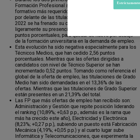
Estrictamente
Formación Profesional se mantuvo como el nivel
formativo más requerido por las compañías en España,
por delante de las titulaciones universitarias. Pero en
2022 se ha frenado su crecimiento y ha disminuido
ligeramente su presencia en las ofertas de trabajo, dos
puntos porcentuales, para quedar de nuevo por debajo
de la formación universitaria en la demanda de empleo.
Esta evolución ha sido negativa especialmente para los
Técnicos Medios, que han cedido 2,56 puntos
porcentuales. Mientras que las ofertas dirigidas a
candidatos con nivel de Técnico Superior se han
incrementado 0,52 puntos. Tomando como referencia el
global de la oferta de empleo, las titulaciones de Grado
Medio han sido demandadas en el 13,36% de las
ofertas. Mientras que las titulaciones de Grado Superior
están presentes en un 21,39% del total.
Las FP que más ofertas de empleo han recibido son:
Administración y Gestión que repite posición liderando
el ranking (10,89%; +0,63 p.p., además es la rama que
más ha crecido este año), Electricidad y Electrónica
(8,23%; +0,27 p.p.), subiendo un puesto está Fabricación
Mecánica (4,19%; +0,05 p.p.) y al cuarto lugar sube
Informática y Telecomunicaciones, que experimenta la