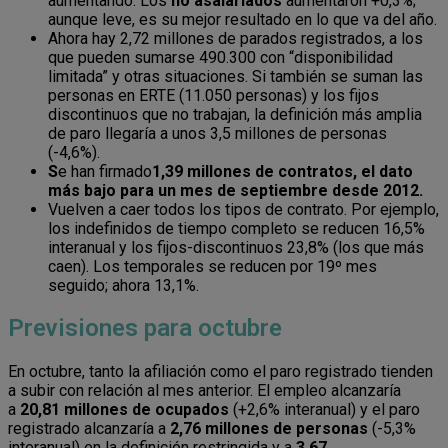
aumentando. Los
no asalariados
aumentaron +0,3%;
aunque leve, es su mejor resultado en lo que va del año.
Ahora hay 2,72 millones de parados registrados, a los
que pueden sumarse 490.300 con “disponibilidad
limitada” y otras situaciones. Si también se suman las
personas en ERTE (11.050 personas) y los fijos
discontinuos que no trabajan, la definición más amplia
de paro llegaría a unos 3,5 millones de personas
(-4,6%).
S
e han firmado
1,39 millones de contratos, el dato
más bajo para un mes de septiembre desde 2012.
Vuelven a caer todos los tipos de contrato. Por ejemplo,
los indefinidos de tiempo completo se reducen 16,5%
interanual y los fijos-discontinuos 23,8% (los que más
caen). Los temporales se reducen por 19º mes
seguido; ahora 13,1%.
Previsiones para octubre
En octubre, tanto la afiliación como el paro registrado tienden
a subir con relación al mes anterior. El empleo alcanzaría
a
20,81 millones de ocupados
(+2,6% interanual) y el paro
registrado alcanzaría a
2,76 millones de personas
(-5,3%
interanual) en la definición restringida y a
3,67