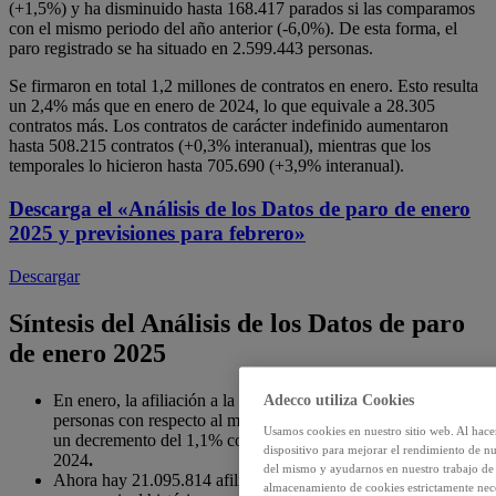
(+1,5%) y ha disminuido hasta 168.417 parados si las comparamos
con el mismo periodo del año anterior (-6,0%). De esta forma, el
paro registrado se ha situado en 2.599.443 personas.
Se firmaron en total 1,2 millones de contratos en enero. Esto resulta
un 2,4% más que en enero de 2024, lo que equivale a 28.305
contratos más. Los contratos de carácter indefinido aumentaron
hasta 508.215 contratos (+0,3% interanual), mientras que los
temporales lo hicieron hasta 705.690 (+3,9% interanual).
Descarga el
«Análisis de los Datos de paro de enero
2025 y previsiones para febrero»
Descargar
Síntesis del Análisis de los Datos de paro
de enero 2025
En enero, la afiliación a la Seguridad Social bajó en 242.148
Adecco utiliza Cookies
personas con respecto al mes anterior, lo que supuso a su vez
Usamos cookies en nuestro sitio web. Al hace
un decremento del 1,1% con respecto al mismo periodo de
dispositivo para mejorar el rendimiento de nu
2024
.
del mismo y ayudarnos en nuestro trabajo de m
Ahora hay 21.095.814 afiliados, nuevo récord para el mes de
almacenamiento de cookies estrictamente neces