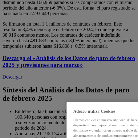
disminuido hasta 166.959 parados si las comparamos con el mismo
periodo del año anterior (-6,0%). De esta forma, el paro registrado se
ha situado en 2.593.449 personas.
Se firmaron en total 1,1 millones de contratos en febrero. Esto
resulta un 3,4% menos que en febrero de 2024, lo que equivale a
38.916 contratos menos. Los contratos de carácter indefinido
cayeron hasta 481.683 contratos (-8,0% interanual), mientras que los
temporales subieron hasta 616.808 (+0,5% interanual).
Descarga el
«Análisis de los Datos de paro de febrero
2025 y previsiones para marzo»
Descargar
Síntesis del Análisis de los Datos de paro
de febrero 2025
En febrero, la afiliación a la Seguridad Social creció en
Adecco utiliza Cookies
100.340 personas con respecto al mes anterior, lo que supuso
Usamos cookies en nuestro sitio web. Al hace
a su vez un incremento del 2,4% con respecto al mismo
dispositivo para mejorar el rendimiento de nu
periodo de 2024.
del mismo y ayudarnos en nuestro trabajo de m
Ahora hay 21.196.154 afiliados, nuevo récord para el mes de
almacenamiento de cookies estrictamente neces