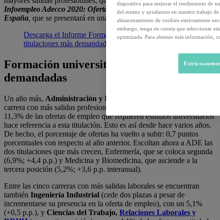
mayores salidas profesionales, que se engloba dentro del
Informe
dispositivo para mejorar el rendimiento de nu
Infoempleo Adecco 2020: Oferta y demanda de empleo en
del mismo y ayudarnos en nuestro trabajo de m
España
,
que se presentará en unas semanas.
almacenamiento de cookies estrictamente neces
embargo, tenga en cuenta que seleccionar es
Descarga el Informe Formación Universitaria:
optimizada. Para obtener más información, co
titulaciones más demandadas
Formación universitaria: titulaciones más
Estrictamente
demandadas
Un año más,
Administración y Dirección de Empresas
es la
carrera con más salidas profesionales en nuestro país, ya que el
11,3% de las ofertas de empleo que requieren estudios universitarios
hace referencia a esta titulación. Esto es así desde hace varios años.
De hecho, el porcentaje de ofertas ha vuelto a subir: 0,7 puntos
porcentuales con respecto al año anterior. Escoltan ahora a ADE las
dos titulaciones que más crecen, Enfermería, que se coloca segunda
(6,9%; +4,4 p.p.) y Medicina y Biomedicina, que asciende a la
tercera posición (5,2%; +3,6 p.p. interanual).
Entre las cinco carreras con más salidas laborales se encuentran
también
Ingeniería Industrial
(cede dos plazas a pesar de
incrementarse su presencia en la oferta de empleo), con un 5,1%
(+0,5 p.p.), y
Ciencias del Trabajo,
Relaciones Laborales y