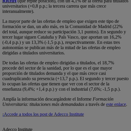
RRHH
(que repite posición), con un 4,1% de la oferta para titulados
universitarios (+0,8 p.p.; la tercera carrera que más crece
interanualmente).
La mayor parte de las ofertas de empleo que exigen este tipo de
formación se dan, un año más, en la Comunidad de Madrid (22%
del total, aunque reduce su participación 3,1 puntos). En segundo y
tercer lugar siguen Cataluña y País Vasco, que aportan un 16,2%
(-0,4 p.p.) y un 13,3% (-1,5 p.p.), respectivamente. En estas tres
autonomías se publican más de la mitad de las ofertas de empleo
dirigidas a titulados universitarios.
De todas las ofertas de empleo dirigidas a titulados, el 18,7%
procede del sector de la sanidad, por lo que es el que mayor
proporción de titulados demanda y el que más crece casi
cuadruplicando su presencia (+13,7 p.p.). El segundo y tercer puesto
lo ocupan las ofertas que tienen que ver con el sector de la
enseñanza (9,4%; +1,4 p.p.) y con el industrial (7,6%; -1,5 p.p.).
Amplía la información descargándote el Informe
Formación
Universitaria: titulaciones más demandadas
a través de
este enlace
.
¡Accede a todos los post de Adecco Institute
Adecco Institute