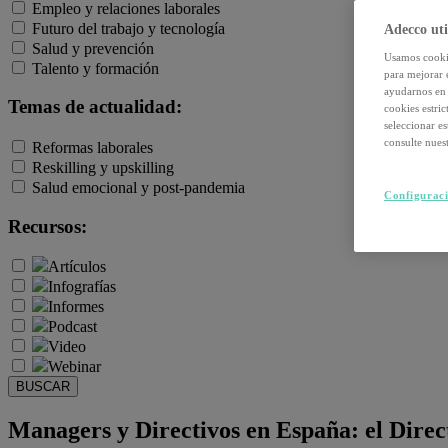
Empleo y relaciones laborales
Futuro del trabajo y tecnología
Adecco uti
Salud y prevención
Usamos cookie
Talento y formación
para mejorar 
ayudarnos en 
Temas de actualidad:
cookies estri
seleccionar e
consulte nuest
Reformas laborales
Reskilling y upskilling
Salud emocional y post-pandemia
Configuraci
Recursos:
Artículos
Infografías
Informes
Podcast
Video
Webinar
BUSCAR
Managers y Directivos en España: el Direct