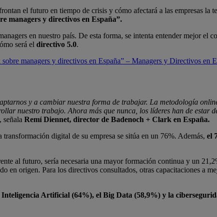
tan el futuro en tiempo de crisis y cómo afectará a las empresas la tec
e managers y directivos en España”.
y managers en nuestro país. De esta forma, se intenta entender mejor el 
 cómo será el
directivo 5.0
.
sobre managers y directivos en España” – Managers y Directivos en Es
ptarnos y a cambiar nuestra forma de trabajar. La metodología online
rollar nuestro trabajo. Ahora más que nunca, los líderes han de estar
, señala
Remí Diennet, director de Badenoch + Clark en España.
a transformación digital de su empresa se sitúa en un 76%. Además,
el 
rente al futuro, sería necesaria una mayor formación continua y un 21,2
do en origen. Para los directivos consultados, otras capacitaciones a m
 Inteligencia Artificial
(64%), el Big Data (58,9%) y la ciberseguri