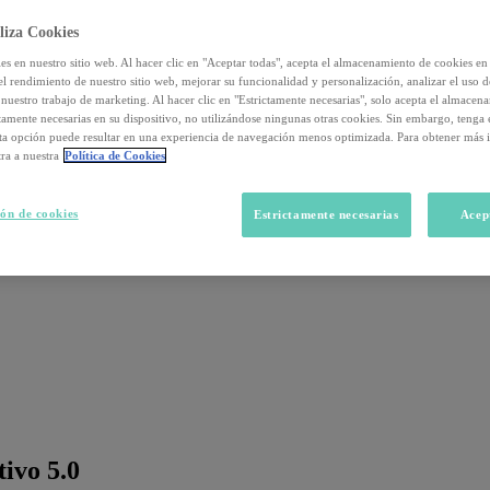
liza Cookies
s en nuestro sitio web. Al hacer clic en "Aceptar todas", acepta el almacenamiento de cookies en 
el rendimiento de nuestro sitio web, mejorar su funcionalidad y personalización, analizar el uso 
nuestro trabajo de marketing. Al hacer clic en "Estrictamente necesarias", solo acepta el almacen
ctamente necesarias en su dispositivo, no utilizándose ningunas otras cookies. Sin embargo, tenga
sta opción puede resultar en una experiencia de navegación menos optimizada. Para obtener más 
ra a nuestra
Política de Cookies
ón de cookies
Estrictamente necesarias
Acep
ivo 5.0