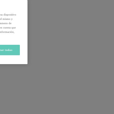
su dispositivo
del mismo y
amiento de
 en cuenta que
información,
tar todas