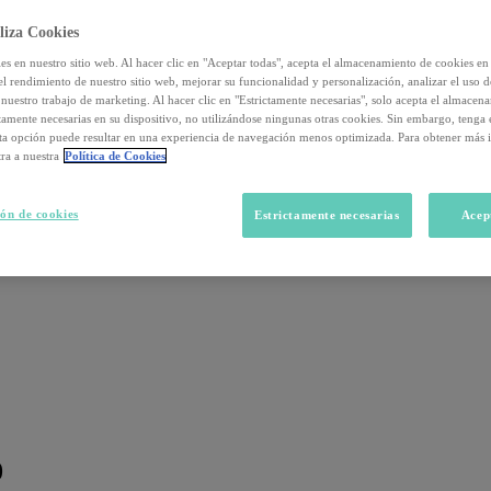
liza Cookies
s en nuestro sitio web. Al hacer clic en "Aceptar todas", acepta el almacenamiento de cookies en 
el rendimiento de nuestro sitio web, mejorar su funcionalidad y personalización, analizar el uso 
nuestro trabajo de marketing. Al hacer clic en "Estrictamente necesarias", solo acepta el almacen
ctamente necesarias en su dispositivo, no utilizándose ningunas otras cookies. Sin embargo, tenga
sta opción puede resultar en una experiencia de navegación menos optimizada. Para obtener más 
ra a nuestra
Política de Cookies
ón de cookies
Estrictamente necesarias
Acep
0