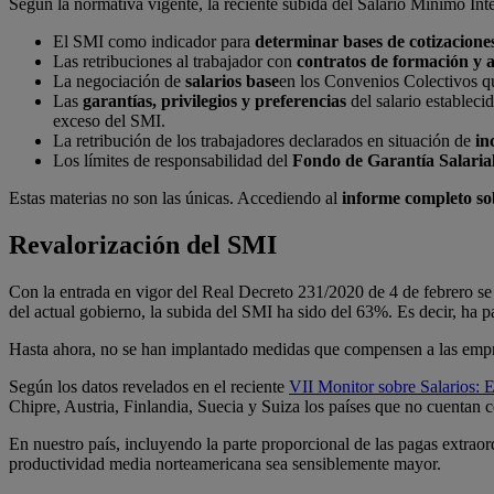
Según la normativa vigente, la reciente subida del Salario Mínimo Int
El SMI como indicador para
determinar bases de cotizacione
Las retribuciones al trabajador con
contratos de formación y 
La negociación de
salarios base
en los Convenios Colectivos q
Las
garantías, privilegios y preferencias
del salario estableci
exceso del SMI.
La retribución de los trabajadores declarados en situación de
in
Los límites de responsabilidad del
Fondo de Garantía Salaria
Estas materias no son las únicas. Accediendo al
informe completo so
Revalorización del SMI
Con la entrada en vigor del Real Decreto 231/2020 de 4 de febrero se
del actual gobierno, la subida del SMI ha sido del 63%. Es decir, ha p
Hasta ahora, no se han implantado medidas que compensen a las empre
Según los datos revelados en el reciente
VII Monitor sobre Salarios: 
Chipre, Austria, Finlandia, Suecia y Suiza los países que no cuentan c
En nuestro país, incluyendo la parte proporcional de las pagas extraor
productividad media norteamericana sea sensiblemente mayor.