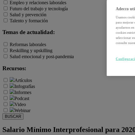
Empleo y relaciones laborales
Futuro del trabajo y tecnología
Adecco uti
Salud y prevención
Usamos cookie
Talento y formación
para mejorar 
ayudarnos en 
Temas de actualidad:
cookies estri
seleccionar e
consulte nuest
Reformas laborales
Reskilling y upskilling
Salud emocional y post-pandemia
Configuraci
Recursos:
Artículos
Infografías
Informes
Podcast
Video
Webinar
BUSCAR
Salario Mínimo Interprofesional para 202