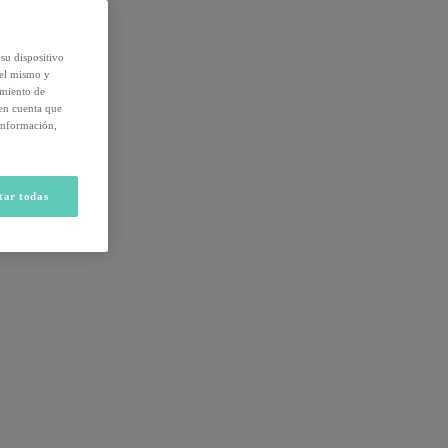
su dispositivo
del mismo y
amiento de
 en cuenta que
información,
tar todas