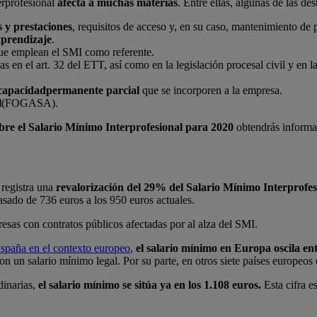
erprofesional
afecta a muchas materias
. Entre ellas, algunas de las des
s y prestaciones
, requisitos de acceso y, en su caso, mantenimiento de 
aprendizaje
.
ue emplean el SMI como referente.
das en el art. 32 del ETT, así como en la legislación procesal civil y en 
capacidadpermanente parcial
que se incorporen a la empresa.
l
(FOGASA).
bre el Salario Mínimo Interprofesional para 2020
obtendrás informac
 registra una
revalorización del 29% del Salario Mínimo Interprofesi
asado de 736 euros a los 950 euros actuales.
sas con contratos públicos afectadas por al alza del SMI.
España en el contexto europeo
,
el salario mínimo en Europa oscila en
on un salario mínimo legal. Por su parte, en otros siete países europeos
dinarias,
el salario mínimo se sitúa ya en los 1.108 euros.
Esta cifra e